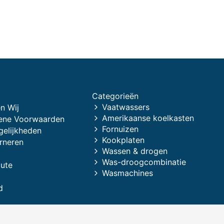
Categorieën
Vaatwassers
n Wij
Amerikaanse koelkasten
ene Voorwaarden
Fornuizen
gelijkheden
Kookplaten
rneren
Wassen & drogen
Was-droogcombinatie
oute
Wasmachines
d