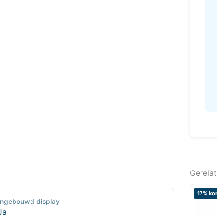
Gerela
17% kor
Ingebouwd display
Ja