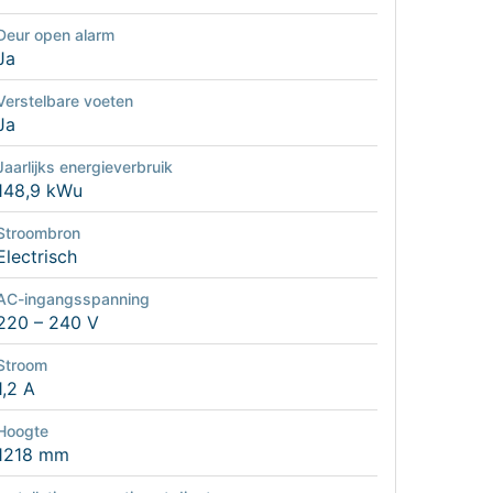
Deur open alarm
Ja
Verstelbare voeten
Ja
Jaarlijks energieverbruik
148,9 kWu
Stroombron
Electrisch
AC-ingangsspanning
220 – 240 V
Stroom
1,2 A
Hoogte
1218 mm