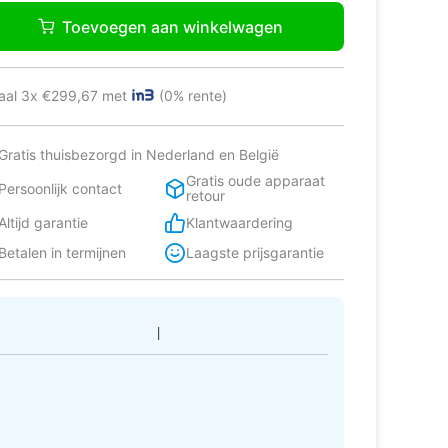
e
Toevoegen aan winkelwagen
1
e
bi-
lkast
aal 3x €299,67 met
(0% rente)
ebouwd
Gratis thuisbezorgd in Nederland en België
Gratis oude apparaat
Persoonlijk contact
retour
tal
Altijd garantie
Klantwaardering
Betalen in termijnen
Laagste prijsgarantie