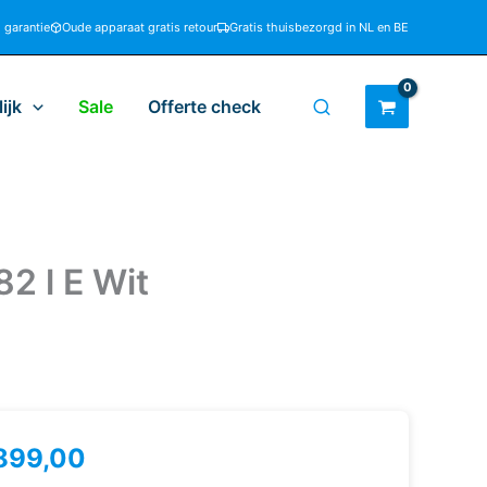
d garantie
Oude apparaat gratis retour
Gratis thuisbezorgd in NL en BE
ijk
Sale
Offerte check
2 l E Wit
899,00
bherr