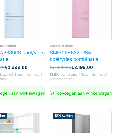
verpakking
Nieuw in doos
AB38RPB koel/vries
SMEG FAB32LPK5
atie
koel/vries combinatie
nkelijke
Oorspronkelijke
Huidige
,00
€
2.699,00
€
2.499,00
€
2.199,00
prijs
prijs
jstaand | Blauw | No-frost (
SMEG | Vrijstaand | Roze | No-frost (
was:
is:
oien )
niet ontdooien )
00.
00.
€2.499,00.
€2.199,00.
egen aan winkelwagen
Toevoegen aan winkelwagen
ing
10% korting