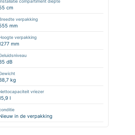
Installatie compartiment diepte
55 cm
Breedte verpakking
555 mm
Hoogte verpakking
1277 mm
Geluidsniveau
35 dB
Gewicht
38,7 kg
Nettocapaciteit vriezer
15,9 l
conditie
Nieuw in de verpakking