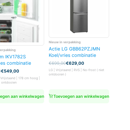
Nieuw in verpakking
Actie LG GBB62PZJMN
verpakking
Koel/vries combinatie
um IKV1782S
ies combinatie
Oorspronkelijke
Huidige
€
699,00
€
629,00
prijs
prijs
LG | Vrijstaand | RVS | No-frost ( niet
nkelijke
0
€
549,00
was:
is:
ontdooien )
€699,00.
€629,00.
 Vrijstaand | 178 cm hoog |
 ontdooien
0.
0.
egen aan winkelwagen
Toevoegen aan winkelwagen