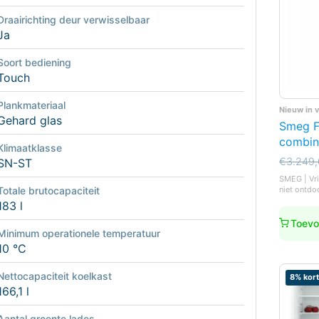
Draairichting deur verwisselbaar
Ja
Soort bediening
Touch
Plankmateriaal
Nieuw in 
Gehard glas
Smeg F
combin
Klimaatklasse
Oorspro
Huidige
€
3.249
SN-ST
prijs
prijs
SMEG | Vri
was:
is:
niet ontdo
Totale brutocapaciteit
€3.249,
€2.699,
183 l
Toevo
Minimum operationele temperatuur
10 °C
Nettocapaciteit koelkast
8% kort
166,1 l
Aantal groente lades