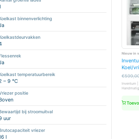
1
Koelkast binnenverlichting
Ja
Koelkastdeurvakken
4
Nieuw in 
Flessenrek
Invent
Ja
Koel/vr
Koelkast temperatuurbereik
Oorspro
Huidige
€
599,0
2 – 9 °C
prijs
prijs
Inventum |
was:
is:
Handmatig
€599,0
€549,0
Vriezer positie
Boven
Toevo
Bewaartijd bij stroomuitval
9 uur
Brutocapaciteit vriezer
16 l