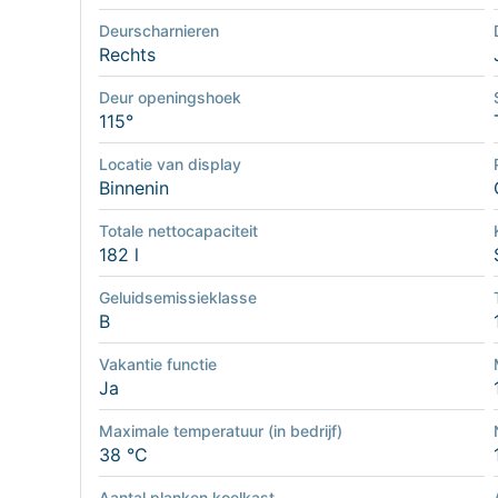
Deurscharnieren
Rechts
Deur openingshoek
115°
Locatie van display
Binnenin
Totale nettocapaciteit
182 l
Geluidsemissieklasse
B
Vakantie functie
Ja
Maximale temperatuur (in bedrijf)
38 °C
Aantal planken koelkast