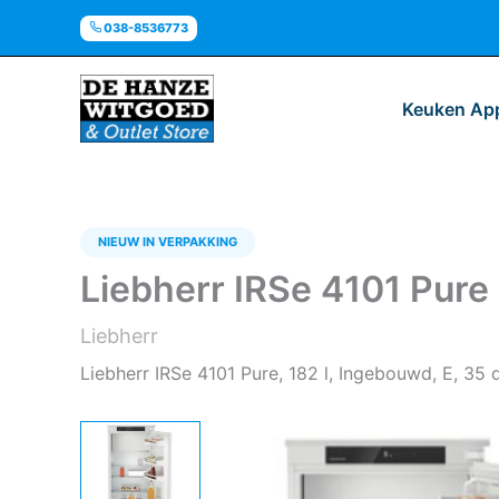
Ga
038-8536773
naar
de
inhoud
Keuken Ap
NIEUW IN VERPAKKING
Liebherr IRSe 4101 Pure
Liebherr
Liebherr IRSe 4101 Pure, 182 l, Ingebouwd, E, 35