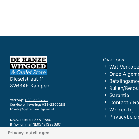
Over ons
Wat Verkope
Onze Algem
Dieselstraat 11
Betalingsmo
8263AE Kampen
Ruilen/Retou
Garantie
Verkoop:
038-8536773
Contact / R
Service en levering:
038-2309288
Werken bij
E:
info@dehanzewitgoed.nl
Privacybelei
K.V.K.-nummer 85819840
BTW-nummer NL854813986B01
Privacy instellingen
Bank RABOBANK