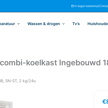
14 dagen bedenktijd
Altij
paratuur
Wassen & drogen
Tv’s
Huishoudel
 combi-koelkast Ingebouwd 18
 dB, SN-ST, 2 kg/24u
€
Lie