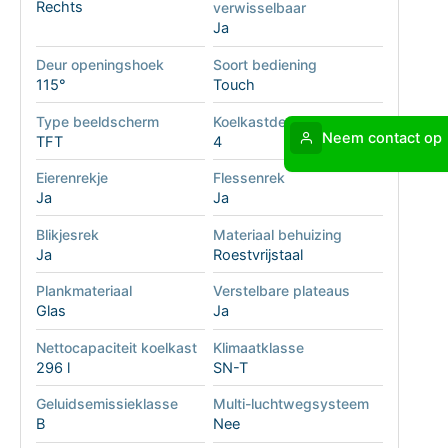
Rechts
verwisselbaar
Ja
Deur openingshoek
Soort bediening
115°
Touch
Type beeldscherm
Koelkastdeurvakken
Neem contact op
TFT
4
Eierenrekje
Flessenrek
Ja
Ja
Blikjesrek
Materiaal behuizing
Ja
Roestvrijstaal
Plankmateriaal
Verstelbare plateaus
Glas
Ja
Nettocapaciteit koelkast
Klimaatklasse
296 l
SN-T
Geluidsemissieklasse
Multi-luchtwegsysteem
B
Nee