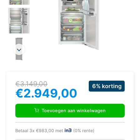
Oorspronkelijke
Huidige
€
3.149,00
6% korting
prijs
prijs
€
2.949,00
was:
is:
€3.149,00.
€2.949,00.
Liebherr
IRBci
Toevoegen aan winkelwagen
5170
Peak
koelkast
Betaal 3x €983,00 met
(0% rente)
Ingebouwd
296