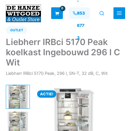
-
Ga
naar
853
de
inhoud
677
OUTLET
3
Liebherr IRBci 5170 Peak
koelkast Ingebouwd 296 l C
Wit
Liebherr IRBci 5170 Peak, 296 l, SN-T, 32 dB, C, Wit
ACTIE!