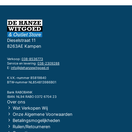
Dieselstraat 11
8263AE Kampen
Verkoop:
038-8536773
Service en levering:
038-2309288
E:
info@dehanzewitgoed.nl
K.V.K.-nummer 85819840
BTW-nummer NL854813986B01
Bank RABOBANK
IBAN: NL94 RABO 0372 6704 23
Over ons
Wat Verkopen Wij
Onze Algemene Voorwaarden
Betalingsmogelijkheden
Ruilen/Retourneren