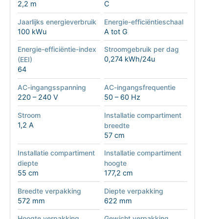
2,2 m
C
Jaarlijks energieverbruik
Energie-efficiëntieschaal
100 kWu
A tot G
Energie-efficiëntie-index
Stroomgebruik per dag
0,274 kWh/24u
(EEI)
64
AC-ingangsspanning
AC-ingangsfrequentie
220 – 240 V
50 – 60 Hz
Stroom
Installatie compartiment
1,2 A
breedte
57 cm
Installatie compartiment
Installatie compartiment
diepte
hoogte
55 cm
177,2 cm
Breedte verpakking
Diepte verpakking
572 mm
622 mm
Hoogte verpakking
Gewicht verpakking