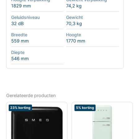
1829 mm
74,2 kg
Geluidsniveau
Gewicht
32 dB
70,3 kg
Breedte
Hoogte
559 mm
1770 mm
Diepte
546 mm
Gerelateerde producten
23% korting
5% korting