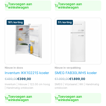
Toevoegen aan
Toevoegen aan
winkelwagen
winkelwagen
18% korting
5% korting
Nieuw in doos
Nieuw in verpakking
Inventum IKK10221S koeler
SMEG FAB30LWH5 koeler
Oorspronkelijke
Huidige
Oorspronkelijke
Huidige
€
489,00
€
399,00
€
1.999,00
€
1.899,00
prijs
prijs
prijs
prijs
Inventum | Inbouw | 122.00 cm hoog
SMEG | Vrijstaand | Wit | Handmatig
was:
is:
was:
is:
| Handmatig ontdooien
ontdooien
€489,00.
€399,00.
€1.999,00.
€1.899,00.
Toevoegen aan
Toevoegen aan
winkelwagen
winkelwagen