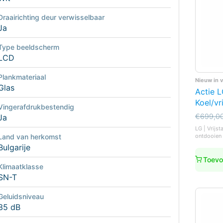
Draairichting deur verwisselbaar
Ja
Type beeldscherm
LCD
Plankmateriaal
Nieuw in 
Glas
Actie 
Koel/vr
Vingerafdrukbestendig
Oorspro
Huidige
€
699,0
Ja
prijs
prijs
LG | Vrijst
was:
is:
ontdooien 
Land van herkomst
€699,0
€629,0
Bulgarije
Toevo
Klimaatklasse
SN-T
Geluidsniveau
35 dB