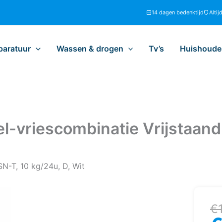
14 dagen bedenktijd
Altij
paratuur
Wassen & drogen
Tv’s
Huishoudel
l-vriescombinatie Vrijstaand
SN-T, 10 kg/24u, D, Wit
Oo
H
€
pr
pr