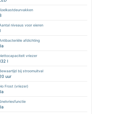
LED
Koelkastdeurvakken
3
Aantal niveaus voor eieren
1
Antibacteriële afdichting
Ja
Nettocapaciteit vriezer
132 l
Bewaartijd bij stroomuitval
20 uur
No Frost (vriezer)
Ja
Snelvriesfunctie
Ja