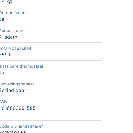
84 kg
Ontdooifunctie
Ja
Aantal laden
4 lade(n)
Totale capaciteit
359 l
Instelbare thermostaat
Ja
Bedieningspaneel
Behind door
EAN
4016803091585
Code UK-handelstarief
8418102099