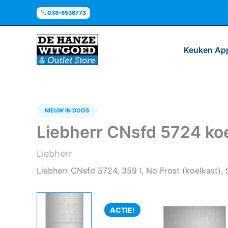
Ga
038-8536773
naar
de
inhoud
Keuken Ap
NIEUW IN DOOS
Liebherr CNsfd 5724 koe
Liebherr
Liebherr CNsfd 5724, 359 l, No Frost (koelkast), 
ACTIE!