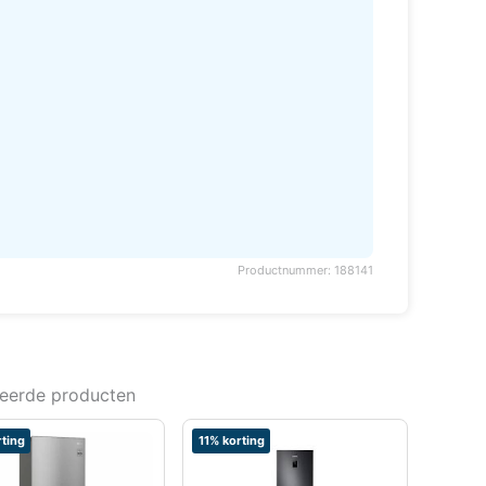
Productnummer: 188141
teerde producten
ting
11% korting