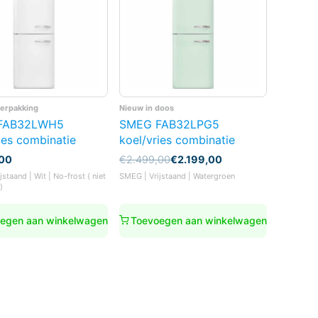
verpakking
Nieuw in doos
FAB32LWH5
SMEG FAB32LPG5
ies combinatie
koel/vries combinatie
Oorspronkelijke
Huidige
,00
€
2.499,00
€
2.199,00
prijs
prijs
staand | Wit | No-frost ( niet
SMEG | Vrijstaand | Watergroen
was:
is:
)
€2.499,00.
€2.199,00.
egen aan winkelwagen
Toevoegen aan winkelwagen