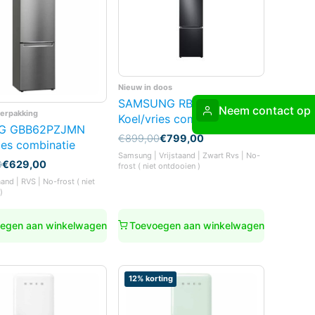
Nieuw in doos
SAMSUNG RB38T674EB1
Neem contact op
verpakking
Koel/vries combinatie
LG GBB62PZJMN
Oorspronkelijke
Huidige
€
899,00
€
799,00
ies combinatie
prijs
prijs
Samsung | Vrijstaand | Zwart Rvs | No-
was:
is:
nkelijke
0
€
629,00
frost ( niet ontdooien )
€899,00.
€799,00.
aand | RVS | No-frost ( niet
)
0.
0.
egen aan winkelwagen
Toevoegen aan winkelwagen
12% korting