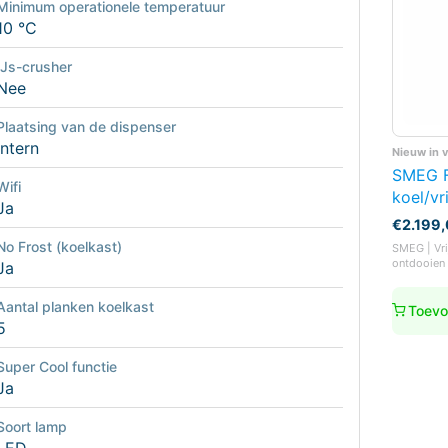
Minimum operationele temperatuur
10 °C
IJs-crusher
Nee
Plaatsing van de dispenser
Intern
Nieuw in 
SMEG 
Wifi
koel/vr
Ja
€
2.199
No Frost (koelkast)
SMEG | Vrij
ontdooien 
Ja
Aantal planken koelkast
Toevo
5
Super Cool functie
Ja
Soort lamp