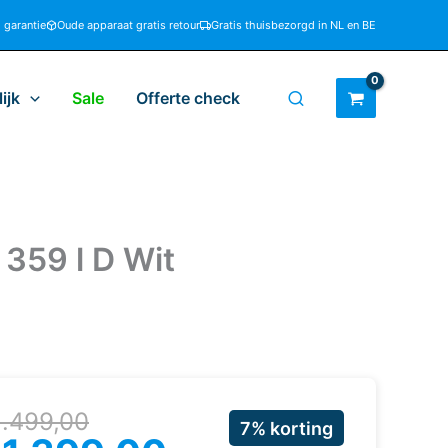
d garantie
Oude apparaat gratis retour
Gratis thuisbezorgd in NL en BE
ijk
Sale
Offerte check
 359 l D Wit
rspronkelijke
uidige
1.499,00
7% korting
ijs
ijs