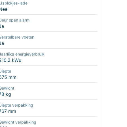
IJsblokjes-lade
Nee
Deur open alarm
Ja
Verstelbare voeten
Ja
Jaarlijks energieverbruik
210,2 kWu
Diepte
675 mm
Gewicht
78 kg
Diepte verpakking
767 mm
Gewicht verpakking