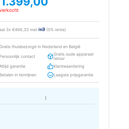
€
1.399,00
as:
:
tverkocht
1.499,00.
1.399,00.
aal 3x €466,33 met
(0% rente)
Gratis thuisbezorgd in Nederland en België
Gratis oude apparaat
Persoonlijk contact
retour
Altijd garantie
Klantwaardering
Betalen in termijnen
Laagste prijsgarantie