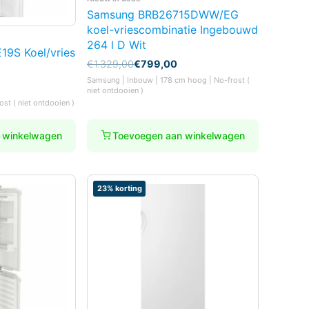
Samsung BRB26715DWW/EG
koel-vriescombinatie Ingebouwd
264 l D Wit
19S Koel/vries
Oorspronkelijke
Huidige
€
1.329,00
€
799,00
prijs
prijs
Samsung | Inbouw | 178 cm hoog | No-frost (
was:
is:
niet ontdooien )
€1.329,00.
€799,00.
ost ( niet ontdooien )
 winkelwagen
Toevoegen aan winkelwagen
23% korting