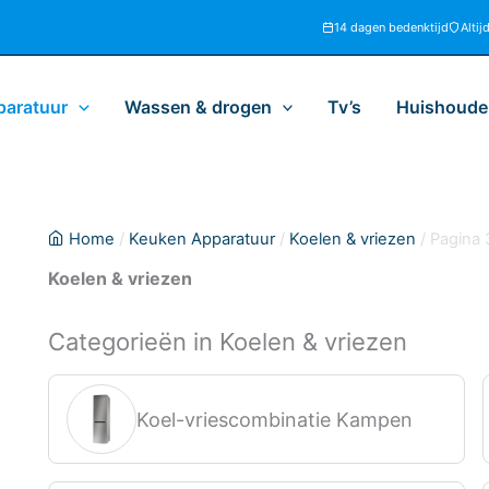
14 dagen bedenktijd
Altij
paratuur
Wassen & drogen
Tv’s
Huishoudel
Home
/
Keuken Apparatuur
/
Koelen & vriezen
/ Pagina 
Koelen & vriezen
Categorieën in Koelen & vriezen
Koel-vriescombinatie Kampen