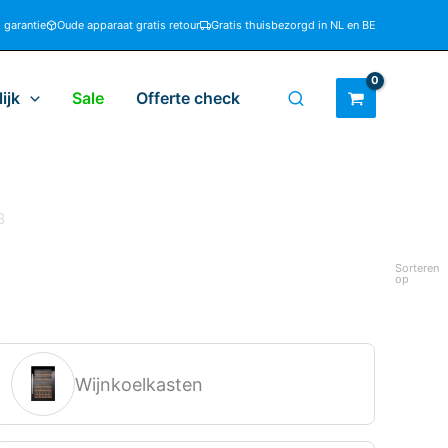
d garantie
Oude apparaat gratis retour
Gratis thuisbezorgd in NL en BE
ijk
Sale
Offerte check
3
Sorteren
op
Wijnkoelkasten