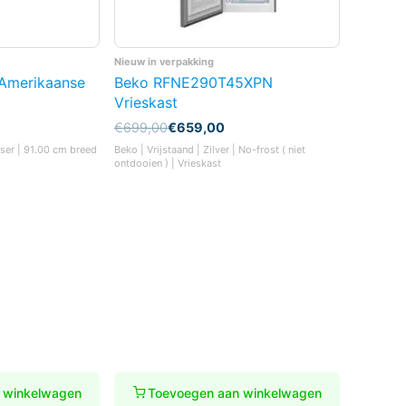
Nieuw in verpakking
Amerikaanse
Beko RFNE290T45XPN
Vrieskast
Oorspronkelijke
Huidige
€
699,00
€
659,00
prijs
prijs
nser | 91.00 cm breed
Beko | Vrijstaand | Zilver | No-frost ( niet
was:
is:
ontdooien ) | Vrieskast
€699,00.
€659,00.
 winkelwagen
Toevoegen aan winkelwagen