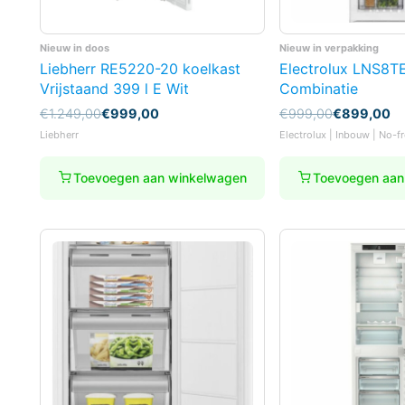
Nieuw in doos
Nieuw in verpakking
Liebherr RE5220-20 koelkast
Electrolux LNS8TE
Vrijstaand 399 l E Wit
Combinatie
Oorspronkelijke
Huidige
Oorspronkelijke
Huidige
€
1.249,00
€
999,00
€
999,00
€
899,00
prijs
prijs
prijs
prijs
Liebherr
Electrolux | Inbouw | No-fr
was:
is:
was:
is:
€1.249,00.
€999,00.
€999,00.
€899,00.
Toevoegen aan winkelwagen
Toevoegen aan