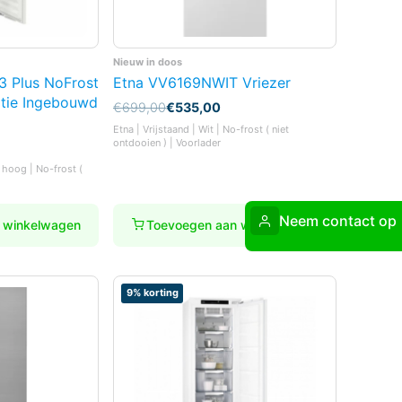
Nieuw in doos
3 Plus NoFrost
Etna VV6169NWIT Vriezer
atie Ingebouwd
Oorspronkelijke
Huidige
€
699,00
€
535,00
prijs
prijs
Etna | Vrijstaand | Wit | No-frost ( niet
was:
is:
ontdooien ) | Voorlader
€699,00.
€535,00.
 hoog | No-frost (
Neem contact op
 winkelwagen
Toevoegen aan winkelwagen
9% korting