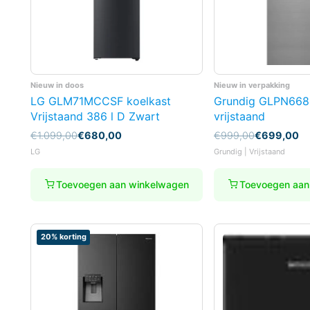
Nieuw in doos
Nieuw in verpakking
LG GLM71MCCSF koelkast
Grundig GLPN668
Vrijstaand 386 l D Zwart
vrijstaand
Oorspronkelijke
Huidige
Oorspronkelijke
Huidige
€
1.099,00
€
680,00
€
999,00
€
699,00
prijs
prijs
prijs
prijs
LG
Grundig | Vrijstaand
was:
is:
was:
is:
€1.099,00.
€680,00.
€999,00.
€699,00.
Toevoegen aan winkelwagen
Toevoegen aan
20% korting