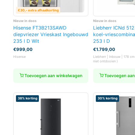
€30,- extra afhaalkorting
Nieuw in doos
Nieuw in doos
Hisense FT3B213SAWD
Liebherr ICNd 512
diepvriezer Vrieskast Ingebouwd
koel-vriescombin
235 l D Wit
253 l D
€
999,00
€
1.799,00
Hisense
Liebherr | Inbouw | 178 cm
niet ontdooien )
Toevoegen aan winkelwagen
Toevoegen aan
38% korting
30% korting