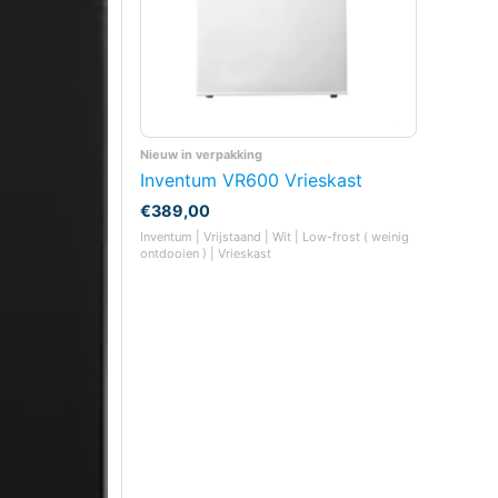
Nieuw in verpakking
Inventum VR600 Vrieskast
€
389,00
Inventum | Vrijstaand | Wit | Low-frost ( weinig
ontdooien ) | Vrieskast