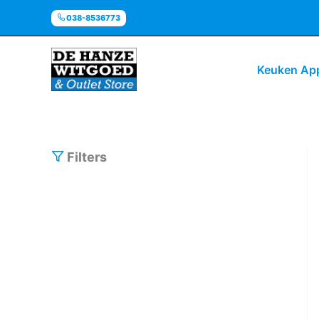
Ga
038-8536773
naar
de
inhoud
Keuken Ap
Filters