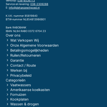
Verkoop:
038-8536773
Service en levering:
038-2309288
E:
info@dehanzewitgoed.nl
K.V.K.-nummer 85819840
BTW-nummer NL854813986B01
Bank RABOBANK
IBAN: NL94 RABO 0372 6704 23
Over ons
Wat Verkopen Wij
Onze Algemene Voorwaarden
Betalingsmogelijkheden
Ruilen/Retourneren
Garantie
Contact / Route
Werken bij
Privacybeleid
Categorieën
Vaatwassers
Amerikaanse koelkasten
Fornuizen
Kookplaten
Wassen & drogen