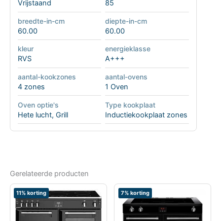
Vrijstaand
85
breedte-in-cm
diepte-in-cm
60.00
60.00
kleur
energieklasse
RVS
A+++
aantal-kookzones
aantal-ovens
4 zones
1 Oven
Oven optie's
Type kookplaat
Hete lucht
,
Grill
Inductiekookplaat zones
Gerelateerde producten
11% korting
7% korting