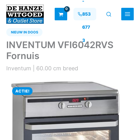
-
Ga
naar
853
de
inhoud
677
NIEUW IN DOOS
3
INVENTUM VFI6042RVS
Fornuis
Inventum | 60.00 cm breed
ACTIE!