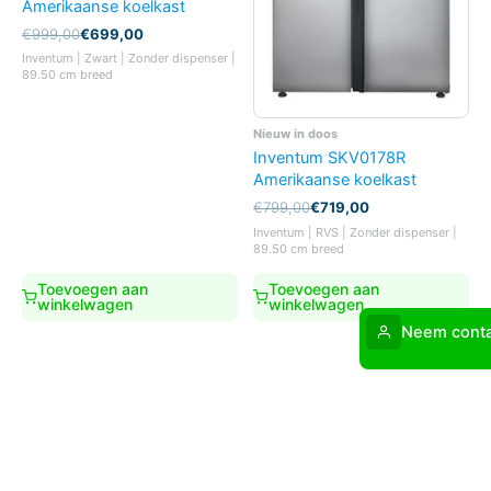
Amerikaanse koelkast
Oorspronkelijke
Huidige
€
999,00
€
699,00
prijs
prijs
Inventum | Zwart | Zonder dispenser |
was:
is:
89.50 cm breed
€999,00.
€699,00.
Nieuw in doos
Inventum SKV0178R
Amerikaanse koelkast
Oorspronkelijke
Huidige
€
799,00
€
719,00
prijs
prijs
Inventum | RVS | Zonder dispenser |
was:
is:
89.50 cm breed
€799,00.
€719,00.
Toevoegen aan
Toevoegen aan
winkelwagen
winkelwagen
Neem conta