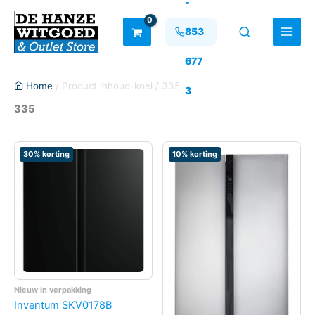
-
Ga
naar
853
de
inhoud
677
Home
/ Product inhoud-koel / 335
3
335
30% korting
10% korting
Nieuw in verpakking
Inventum SKV0178B