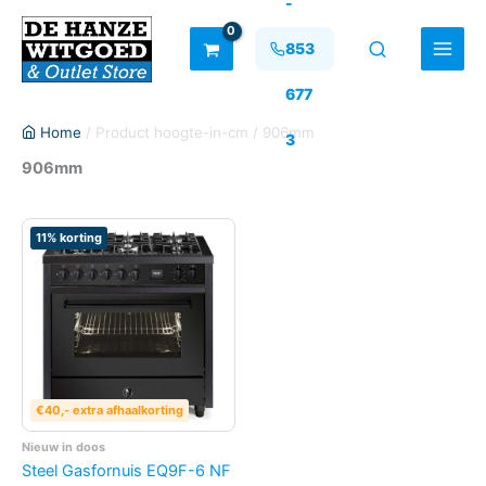
-
Ga
naar
853
de
inhoud
677
Home
/ Product hoogte-in-cm / 906mm
3
906mm
11% korting
€40,- extra afhaalkorting
Nieuw in doos
Steel Gasfornuis EQ9F-6 NF