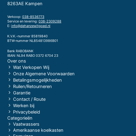
8263AE Kampen
Verkoop:
038-8536773
Service en levering:
038-2309288
E:
info@dehanzewitgoed.nl
K.V.K.-nummer 85819840
BTW-nummer NL854813986B01
Bank RABOBANK
IBAN: NL94 RABO 0372 6704 23
Over ons
Wat Verkopen Wij
Onze Algemene Voorwaarden
Betalingsmogelijkheden
Ruilen/Retourneren
Garantie
Contact / Route
Werken bij
Privacybeleid
Categorieën
Vaatwassers
Amerikaanse koelkasten