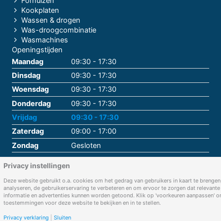
Fornuizen
Kookplaten
Wassen & drogen
Was-droogcombinatie
Wasmachines
Openingstijden
Maandag
09:30 - 17:30
Dinsdag
09:30 - 17:30
Woensdag
09:30 - 17:30
Donderdag
09:30 - 17:30
Vrijdag
09:30 - 17:30
Zaterdag
09:00 - 17:00
Zondag
Gesloten
Privacy instellingen
Deze website gebruikt o.a. cookies om het gedrag van gebruikers in kaart te brengen,
analyseren, de gebruikerservaring te verbeteren en om ervoor te zorgen dat relevante
informatie en advertenties kunnen worden getoond. Klik op 'voorkeuren aanpassen' 
toestemmingen voor deze website te bekijken en in te stellen.
Privacy verklaring
|
Sluiten