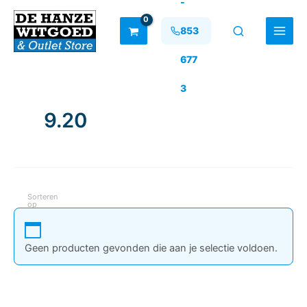
-
Ga
naar
853
de
inhoud
677
3
9.20
Sorteren
op
Geen producten gevonden die aan je selectie voldoen.