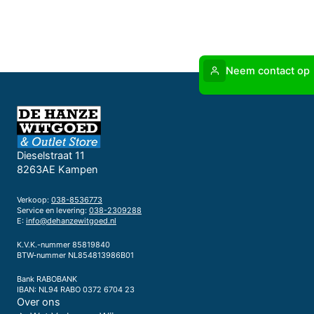
Neem contact op
Dieselstraat 11
8263AE Kampen
Verkoop:
038-8536773
Service en levering:
038-2309288
E:
info@dehanzewitgoed.nl
K.V.K.-nummer 85819840
BTW-nummer NL854813986B01
Bank RABOBANK
IBAN: NL94 RABO 0372 6704 23
Over ons