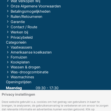
Wat Verkopen Wij
Onze Algemene Voorwaarden
Betalingsmogelijkheden
Ruilen/Retourneren
Garantie
Contact / Route
Werken bij
Privacybeleid
Categorieën
Vaatwassers
Amerikaanse koelkasten
Fornuizen
Kookplaten
Wassen & drogen
Was-droogcombinatie
Wasmachines
Openingstijden
Maandag
09:30 - 17:30
Privacy instellingen
Dinsdag
09:30 - 17:30
Woensdag
09:30 - 17:30
Deze website gebruikt o.a. cookies om het gedrag van gebruikers in kaart te
brengen, te analyseren, de gebruikerservaring te verbeteren en om ervoor te zorgen
Donderdag
09:30 - 17:30
dat relevante informatie en advertenties kunnen worden getoond. Klik op