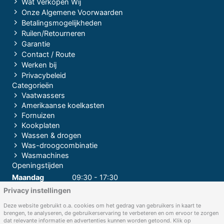
Wat Verkopen Wij
Onze Algemene Voorwaarden
Betalingsmogelijkheden
Ruilen/Retourneren
Garantie
Contact / Route
Werken bij
Privacybeleid
Categorieën
Vaatwassers
Amerikaanse koelkasten
Fornuizen
Kookplaten
Wassen & drogen
Was-droogcombinatie
Wasmachines
Openingstijden
Maandag
09:30 - 17:30
Privacy instellingen
Dinsdag
09:30 - 17:30
Woensdag
09:30 - 17:30
Deze website gebruikt o.a. cookies om het gedrag van gebruikers in kaart te
brengen, te analyseren, de gebruikerservaring te verbeteren en om ervoor te zorgen
Donderdag
09:30 - 17:30
dat relevante informatie en advertenties kunnen worden getoond. Klik op