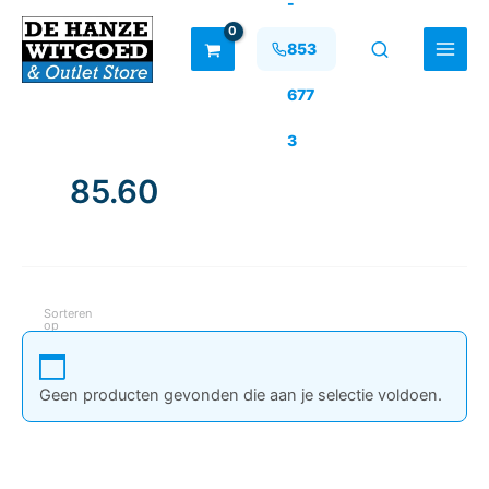
-
Ga
naar
853
de
inhoud
677
3
85.60
Sorteren
op
Geen producten gevonden die aan je selectie voldoen.