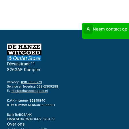
Neem contact op
Dieselstraat 11
8263AE Kampen
Verkoop:
038-8536773
Service en levering:
038-2309288
E:
info@dehanzewitgoed.nl
K.V.K.-nummer 85819840
BTW-nummer NL854813986B01
Bank RABOBANK
IBAN: NL94 RABO 0372 6704 23
Over ons