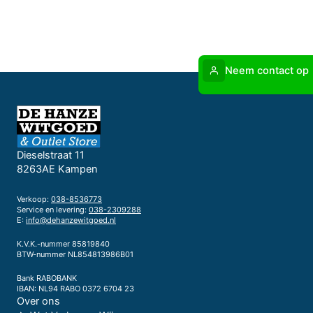
Neem contact op
Dieselstraat 11
8263AE Kampen
Verkoop:
038-8536773
Service en levering:
038-2309288
E:
info@dehanzewitgoed.nl
K.V.K.-nummer 85819840
BTW-nummer NL854813986B01
Bank RABOBANK
IBAN: NL94 RABO 0372 6704 23
Over ons