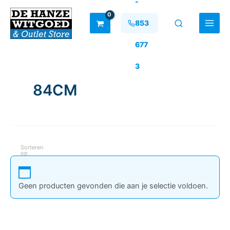
-
Ga
naar
853
de
inhoud
677
3
84CM
Sorteren
op
Geen producten gevonden die aan je selectie voldoen.