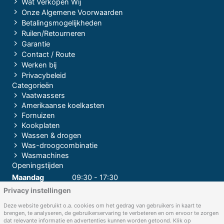
Wat Verkopen Wij
Onze Algemene Voorwaarden
Betalingsmogelijkheden
Ruilen/Retourneren
Garantie
Contact / Route
Werken bij
Privacybeleid
Categorieën
Vaatwassers
Amerikaanse koelkasten
Fornuizen
Kookplaten
Wassen & drogen
Was-droogcombinatie
Wasmachines
Openingstijden
Maandag
09:30 - 17:30
Privacy instellingen
Dinsdag
09:30 - 17:30
Woensdag
09:30 - 17:30
Deze website gebruikt o.a. cookies om het gedrag van gebruikers in kaart te
brengen, te analyseren, de gebruikerservaring te verbeteren en om ervoor te zorgen
Donderdag
09:30 - 17:30
dat relevante informatie en advertenties kunnen worden getoond. Klik op