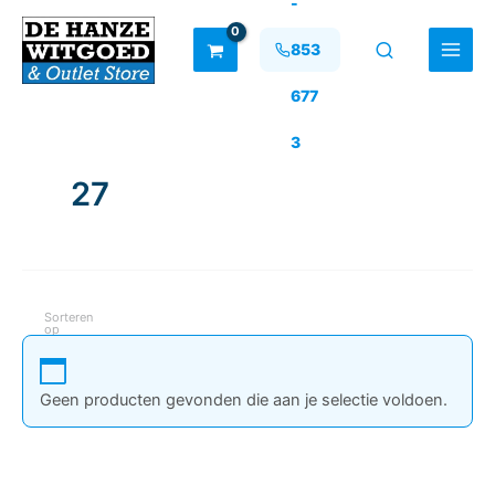
-
Ga
naar
853
de
inhoud
677
3
27
Sorteren
op
Geen producten gevonden die aan je selectie voldoen.