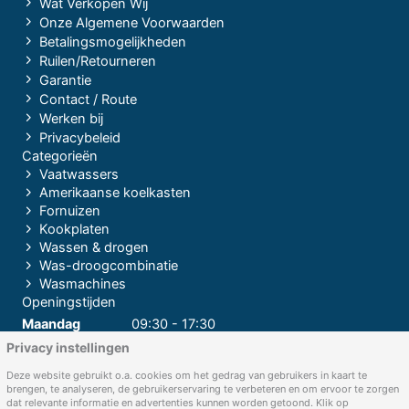
Wat Verkopen Wij
Onze Algemene Voorwaarden
Betalingsmogelijkheden
Ruilen/Retourneren
Garantie
Contact / Route
Werken bij
Privacybeleid
Categorieën
Vaatwassers
Amerikaanse koelkasten
Fornuizen
Kookplaten
Wassen & drogen
Was-droogcombinatie
Wasmachines
Openingstijden
Maandag
09:30 - 17:30
Privacy instellingen
Dinsdag
09:30 - 17:30
Woensdag
09:30 - 17:30
Deze website gebruikt o.a. cookies om het gedrag van gebruikers in kaart te
brengen, te analyseren, de gebruikerservaring te verbeteren en om ervoor te zorgen
Donderdag
09:30 - 17:30
dat relevante informatie en advertenties kunnen worden getoond. Klik op