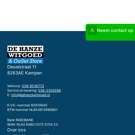
Neem contact op
Dieselstraat 11
8263AE Kampen
Verkoop:
038-8536773
Service en levering:
038-2309288
E:
info@dehanzewitgoed.nl
K.V.K.-nummer 85819840
BTW-nummer NL854813986B01
Bank RABOBANK
IBAN: NL94 RABO 0372 6704 23
Over ons