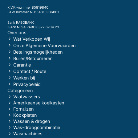
K.V.K.-nummer 85819840
BTW-nummer NL854813986B01
Bank RABOBANK
IBAN: NL94 RABO 0372 6704 23
Over ons
Wat Verkopen Wij
Onze Algemene Voorwaarden
Betalingsmogelijkheden
Ruilen/Retourneren
Garantie
Contact / Route
Werken bij
Privacybeleid
Categorieën
Vaatwassers
Amerikaanse koelkasten
Fornuizen
Kookplaten
Wassen & drogen
Was-droogcombinatie
Wasmachines