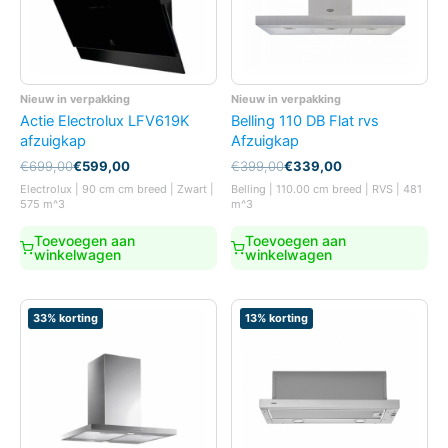
Nieuw in verpakking
Nieuw in verpakking
Actie Electrolux LFV619K
Belling 110 DB Flat rvs
afzuigkap
Afzuigkap
Oorspronkelijke
Huidige
Oorspronkelijke
Huidige
€
699,00
€
599,00
€
399,00
€
339,00
prijs
prijs
prijs
prijs
Electrolux | 90 cm cm breed | Zwart |
Belling | 110.00 cm breed | RVS | 481
was:
is:
was:
is:
575 m^3
m^3
€699,00.
€599,00.
€399,00.
€339,00.
Toevoegen aan
Toevoegen aan
winkelwagen
winkelwagen
33% korting
13% korting