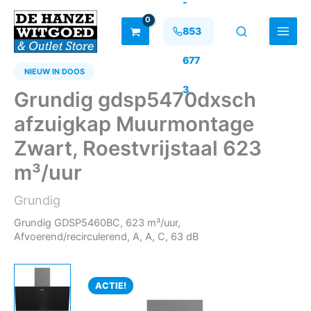
-
Ga
naar
853
de
inhoud
677
NIEUW IN DOOS
3
Grundig gdsp5470dxsch
afzuigkap Muurmontage
Zwart, Roestvrijstaal 623
m³/uur
Grundig
Grundig GDSP5460BC, 623 m³/uur,
Afvoerend/recirculerend, A, A, C, 63 dB
ACTIE!