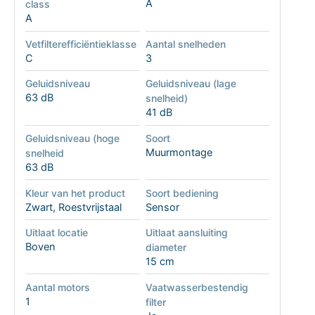
A
class
A
Vetfilterefficiëntieklasse
Aantal snelheden
C
3
Geluidsniveau
Geluidsniveau (lage
63 dB
snelheid)
41 dB
Geluidsniveau (hoge
Soort
Muurmontage
snelheid
63 dB
Kleur van het product
Soort bediening
Zwart, Roestvrijstaal
Sensor
Uitlaat locatie
Uitlaat aansluiting
Boven
diameter
15 cm
Aantal motors
Vaatwasserbestendig
1
filter