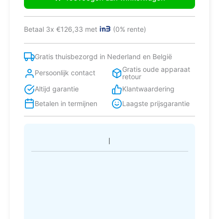
afzuigkap
Muurmontage
Zwart,
Betaal 3x €126,33 met
(0% rente)
Roestvrijstaal
623
m³/uur
Gratis thuisbezorgd in Nederland en België
aantal
Gratis oude apparaat
Persoonlijk contact
retour
Altijd garantie
Klantwaardering
Betalen in termijnen
Laagste prijsgarantie