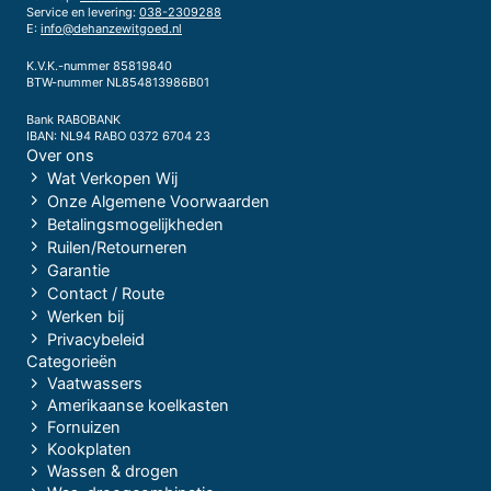
Service en levering:
038-2309288
E:
info@dehanzewitgoed.nl
K.V.K.-nummer 85819840
BTW-nummer NL854813986B01
Bank RABOBANK
IBAN: NL94 RABO 0372 6704 23
Over ons
Wat Verkopen Wij
Onze Algemene Voorwaarden
Betalingsmogelijkheden
Ruilen/Retourneren
Garantie
Contact / Route
Werken bij
Privacybeleid
Categorieën
Vaatwassers
Amerikaanse koelkasten
Fornuizen
Kookplaten
Wassen & drogen