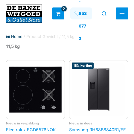
-
Ga
naar
853
de
inhoud
677
Home
/ Product Gewicht / 11,5 kg
3
11,5 kg
18% korting
Nieuw in verpakking
Nieuw in doos
Electrolux EGD6576NOK
Samsung RH68B8840B1/EF