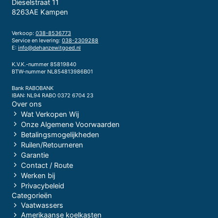
Dieselstraat 11
8263AE Kampen
Verkoop:
038-8536773
Service en levering:
038-2309288
E:
info@dehanzewitgoed.nl
K.V.K.-nummer 85819840
BTW-nummer NL854813986B01
Bank RABOBANK
IBAN: NL94 RABO 0372 6704 23
Over ons
Wat Verkopen Wij
Onze Algemene Voorwaarden
Betalingsmogelijkheden
Ruilen/Retourneren
Garantie
Contact / Route
Werken bij
Privacybeleid
Categorieën
Vaatwassers
Amerikaanse koelkasten