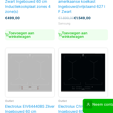
Zwart Ingebouwd 60 cm
amerikaanse koelkast
Inductiekookplaat zones 4
Ingebouwd/vrijstaand 627 l
zone(s)
F Zwart
Oorspronkelijke
Huidige
€
499,00
€
1.899,00
€
1.549,00
prijs
prijs
Samsung
was:
is:
€1.899,00.
€1.549,00.
Toevoegen aan
Toevoegen aan
winkelwagen
winkelwagen
Outlet
Outlet
Neem conta
Electrolux EIV64440BS Zilver
Electrolux CIV644 Zwart
Ingebouwd 60 cm
Ingebouwd 60 cm