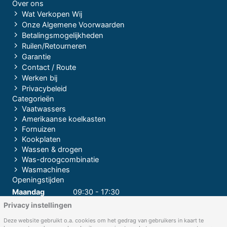
Over ons
Wat Verkopen Wij
Onze Algemene Voorwaarden
Betalingsmogelijkheden
Ruilen/Retourneren
Garantie
Contact / Route
Werken bij
Privacybeleid
Categorieën
Vaatwassers
Amerikaanse koelkasten
Fornuizen
Kookplaten
Wassen & drogen
Was-droogcombinatie
Wasmachines
Openingstijden
Maandag
09:30 - 17:30
Privacy instellingen
Dinsdag
09:30 - 17:30
Woensdag
09:30 - 17:30
Deze website gebruikt o.a. cookies om het gedrag van gebruikers in kaart te