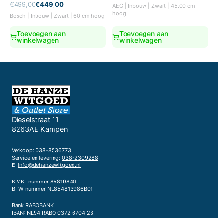
Oorspronkelijke
Huidige
€
499,00
€
449,00
AEG | Inbouw | Zwart | 45.00 cm
prijs
prijs
hoog
Bosch | Inbouw | Zwart | 60 cm hoog
was:
is:
€499,00.
€449,00.
Toevoegen aan
Toevoegen aan
winkelwagen
winkelwagen
Dieselstraat 11
8263AE Kampen
Verkoop:
038-8536773
Service en levering:
038-2309288
E:
info@dehanzewitgoed.nl
K.V.K.-nummer 85819840
BTW-nummer NL854813986B01
Bank RABOBANK
IBAN: NL94 RABO 0372 6704 23