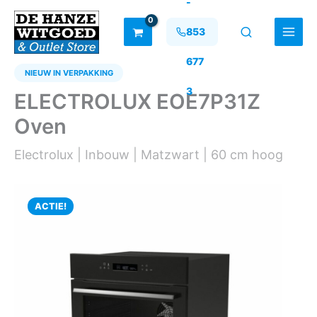
-
Ga
naar
853
de
inhoud
677
NIEUW IN VERPAKKING
3
ELECTROLUX EOE7P31Z
Oven
Electrolux | Inbouw | Matzwart | 60 cm hoog
ACTIE!