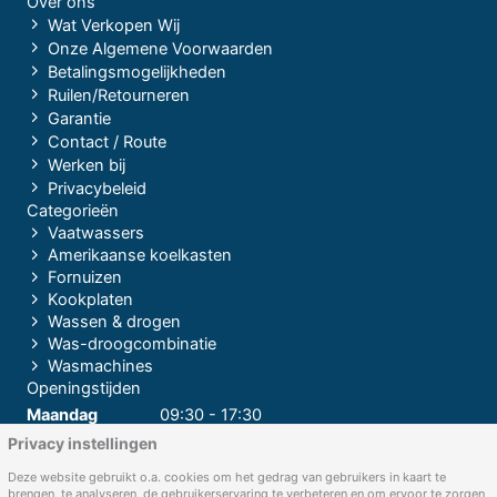
Over ons
Wat Verkopen Wij
Onze Algemene Voorwaarden
Betalingsmogelijkheden
Ruilen/Retourneren
Garantie
Contact / Route
Werken bij
Privacybeleid
Categorieën
Vaatwassers
Amerikaanse koelkasten
Fornuizen
Kookplaten
Wassen & drogen
Was-droogcombinatie
Wasmachines
Openingstijden
Maandag
09:30 - 17:30
Privacy instellingen
Dinsdag
09:30 - 17:30
Woensdag
09:30 - 17:30
Deze website gebruikt o.a. cookies om het gedrag van gebruikers in kaart te
brengen, te analyseren, de gebruikerservaring te verbeteren en om ervoor te zorgen