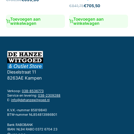
prijs
prijs
Oorspronkelijke
Huidige
€
841,75
€
705,50
was:
is:
prijs
prijs
€799,00.
€699,00.
was:
is:
Toevoegen aan
Toevoegen aan
€841,75.
€705,50.
winkelwagen
winkelwagen
Dieselstraat 11
8263AE Kampen
Verkoop:
038-8536773
Service en levering:
038-2309288
E:
info@dehanzewitgoed.nl
K.V.K.-nummer 85819840
BTW-nummer NL854813986B01
Bank RABOBANK
IBAN: NL94 RABO 0372 6704 23