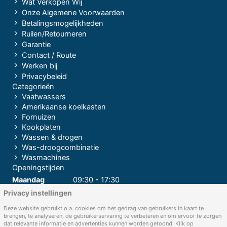
Wat Verkopen Wij
Onze Algemene Voorwaarden
Betalingsmogelijkheden
Ruilen/Retourneren
Garantie
Contact / Route
Werken bij
Privacybeleid
Categorieën
Vaatwassers
Amerikaanse koelkasten
Fornuizen
Kookplaten
Wassen & drogen
Was-droogcombinatie
Wasmachines
Openingstijden
Maandag
09:30 - 17:30
Privacy instellingen
Dinsdag
09:30 - 17:30
Woensdag
09:30 - 17:30
Deze website gebruikt o.a. cookies om het gedrag van gebruikers in kaart te
brengen, te analyseren, de gebruikerservaring te verbeteren en om ervoor te zorgen
Donderdag
09:30 - 17:30
dat relevante informatie en advertenties kunnen worden getoond. Klik op