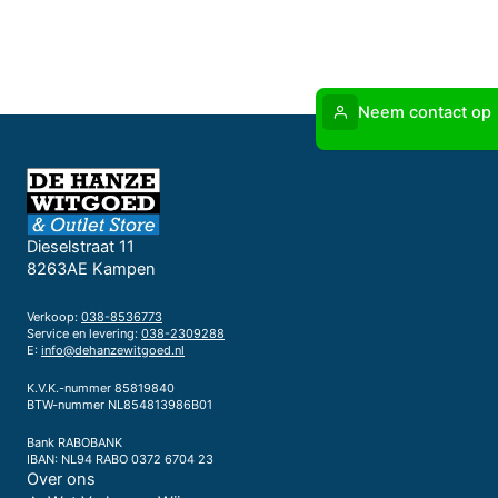
Neem contact op
Dieselstraat 11
8263AE Kampen
Verkoop:
038-8536773
Service en levering:
038-2309288
E:
info@dehanzewitgoed.nl
K.V.K.-nummer 85819840
BTW-nummer NL854813986B01
Bank RABOBANK
IBAN: NL94 RABO 0372 6704 23
Over ons