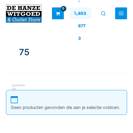
-
Ga
naar
853
de
inhoud
677
3
75
Sorteren
op
Geen producten gevonden die aan je selectie voldoen.