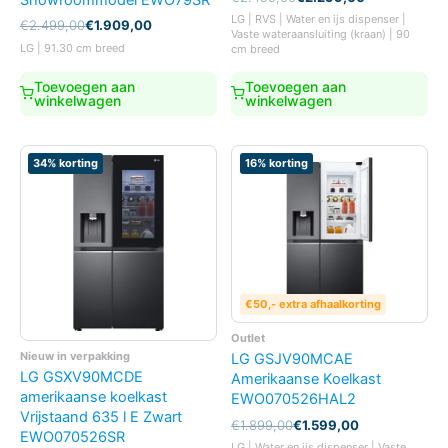
prijs
prijs
LG | RVS | Water en ijs dispenser |
Oorspronkelijke
Huidige
€
2.499,00
€
1.909,00
was:
is:
Vaste wateraansluiting (kraan) | 90
prijs
prijs
€2.499,00.
€2.299,00.
LG | 91.30 cm breed
cm breed
was:
is:
€2.499,00.
€1.909,00.
Toevoegen aan
Toevoegen aan
winkelwagen
winkelwagen
34% korting
16% korting
€50,- extra afhaalkorting
Outlet
Nieuw in verpakking
LG GSJV90MCAE
LG GSXV90MCDE
Amerikaanse Koelkast
amerikaanse koelkast
EWO070526HAL2
Vrijstaand 635 l E Zwart
Oorspronkelijke
Huidige
€
1.899,00
€
1.599,00
EWO070526SR
prijs
prijs
LG | Water en ijs dispenser | Vaste