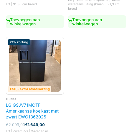
was:
is:
LG | 91.30 cm breed
wateraansluiting (kraan) | 91,3 cm
€1.899,00.
€1.599,00.
breed
Toevoegen aan
Toevoegen aan
winkelwagen
winkelwagen
21% korting
€50,- extra afhaalkorting
Outlet
LG GSJV71MCTF
Amerikaanse koelkast mat
zwart EWO1362025
Oorspronkelijke
Huidige
€
2.099,00
€
1.649,00
prijs
prijs
LG | Zwart Rvs | Water en ijs