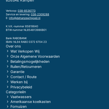
8263AE Kampen
Verkoop:
038-8536773
Service en levering:
038-2309288
E:
info@dehanzewitgoed.nl
K.V.K.-nummer 85819840
BTW-nummer NL854813986B01
Bank RABOBANK
IBAN: NL94 RABO 0372 6704 23
Over ons
Wat Verkopen Wij
Onze Algemene Voorwaarden
Betalingsmogelijkheden
Ruilen/Retourneren
Garantie
Contact / Route
Werken bij
Privacybeleid
Categorieën
Vaatwassers
Amerikaanse koelkasten
Fornuizen