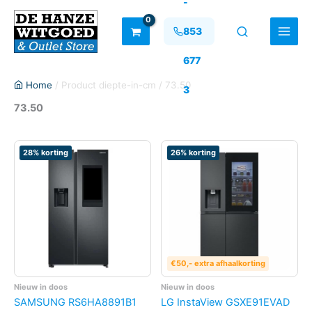
-
Ga
naar
853
de
inhoud
677
Home
/ Product diepte-in-cm / 73.50
3
73.50
28% korting
26% korting
€50,- extra afhaalkorting
Nieuw in doos
Nieuw in doos
SAMSUNG RS6HA8891B1
LG InstaView GSXE91EVAD