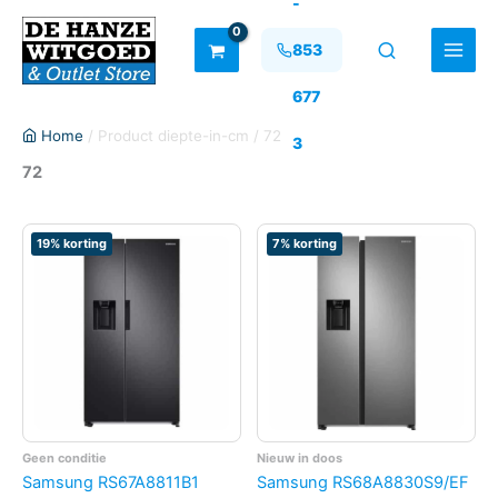
-
Ga
naar
853
de
inhoud
677
Home
/ Product diepte-in-cm / 72
3
72
19% korting
7% korting
Geen conditie
Nieuw in doos
Samsung RS67A8811B1
Samsung RS68A8830S9/EF