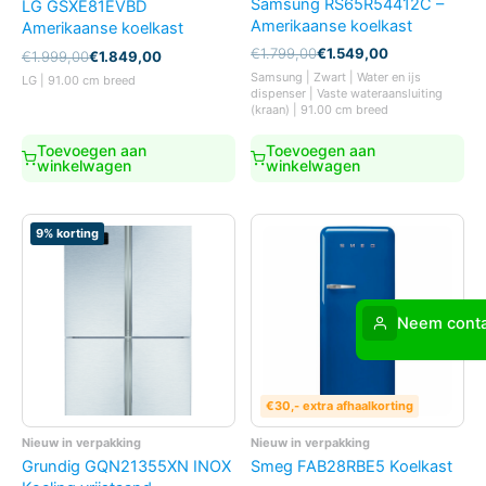
Samsung RS65R54412C –
LG GSXE81EVBD
Amerikaanse koelkast
Amerikaanse koelkast
Oorspronkelijke
Huidige
€
1.799,00
€
1.549,00
Oorspronkelijke
Huidige
€
1.999,00
€
1.849,00
prijs
prijs
prijs
prijs
Samsung | Zwart | Water en ijs
LG | 91.00 cm breed
was:
is:
was:
is:
dispenser | Vaste wateraansluiting
€1.799,00.
€1.549,00.
€1.999,00.
€1.849,00.
(kraan) | 91.00 cm breed
Toevoegen aan
Toevoegen aan
winkelwagen
winkelwagen
9% korting
Neem conta
€30,- extra afhaalkorting
Nieuw in verpakking
Nieuw in verpakking
Grundig GQN21355XN INOX
Smeg FAB28RBE5 Koelkast