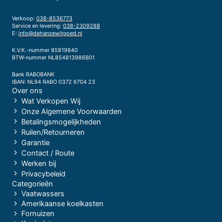
Verkoop:
038-8536773
Service en levering:
038-2309288
E:
info@dehanzewitgoed.nl
K.V.K.-nummer 85819840
BTW-nummer NL854813986B01
Bank RABOBANK
IBAN: NL94 RABO 0372 6704 23
Over ons
Wat Verkopen Wij
Onze Algemene Voorwaarden
Betalingsmogelijkheden
Ruilen/Retourneren
Garantie
Contact / Route
Werken bij
Privacybeleid
Categorieën
Vaatwassers
Amerikaanse koelkasten
Fornuizen