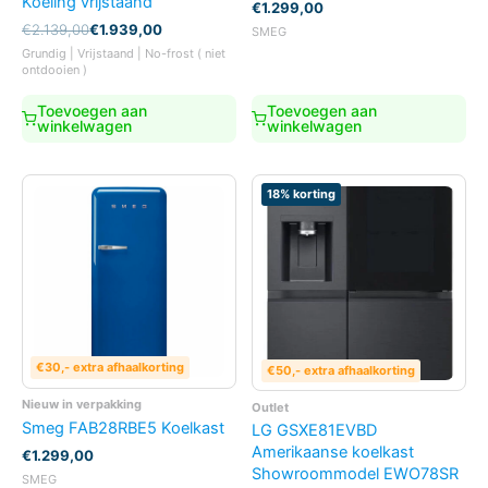
Koeling vrijstaand
€
1.299,00
Oorspronkelijke
Huidige
€
2.139,00
€
1.939,00
SMEG
prijs
prijs
Grundig | Vrijstaand | No-frost ( niet
was:
is:
ontdooien )
€2.139,00.
€1.939,00.
Toevoegen aan
Toevoegen aan
winkelwagen
winkelwagen
18% korting
€30,- extra afhaalkorting
€50,- extra afhaalkorting
Nieuw in verpakking
Outlet
Smeg FAB28RBE5 Koelkast
LG GSXE81EVBD
Amerikaanse koelkast
€
1.299,00
Showroommodel EWO78SR
SMEG