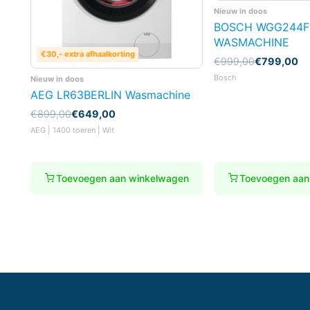
Nieuw in doos
BOSCH WGG244F
WASMACHINE
€30,- extra afhaalkorting
Oorspronkelijke
Huidige
€
999,00
€
799,00
prijs
prijs
Bosch
Nieuw in doos
was:
is:
AEG LR63BERLIN Wasmachine
€999,00.
€799,00.
Oorspronkelijke
Huidige
€
899,00
€
649,00
prijs
prijs
AEG | 1400 toeren | Wit
was:
is:
€899,00.
€649,00.
Toevoegen aan winkelwagen
Toevoegen aan