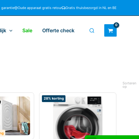
d garantie
Oude apparaat gratis retour
Gratis thuisbezorgd in NL en BE
ijk
Sale
Offerte check
Sorteren
op
28% korting
ing