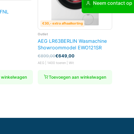
Neem contact op
FNL
€30,- extra afhaalkorting
Outlet
AEG LR63BERLIN Wasmachine
Showroommodel EWO121SR
Oorspronkelijke
Huidige
€
899,00
€
649,00
prijs
prijs
AEG | 1400 toeren | Wit
was:
is:
€899,00.
€649,00.
 winkelwagen
Toevoegen aan winkelwagen