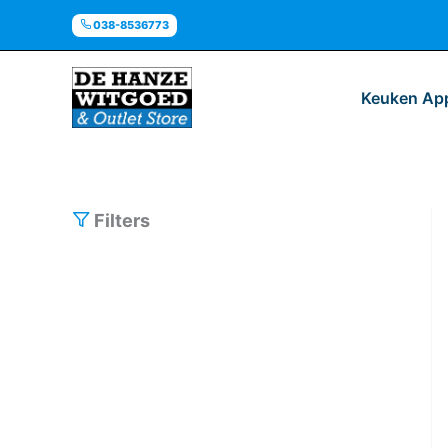
Ga
038-8536773
naar
de
inhoud
Keuken Ap
Filters