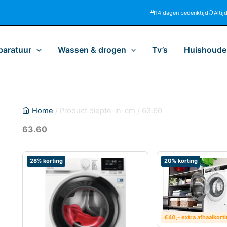
14 dagen bedenktijd
Altij
paratuur
Wassen & drogen
Tv’s
Huishoudel
Home
/ Product diepte-in-cm / 63.60
63.60
28% korting
20% korting
€40,- extra afhaalkort