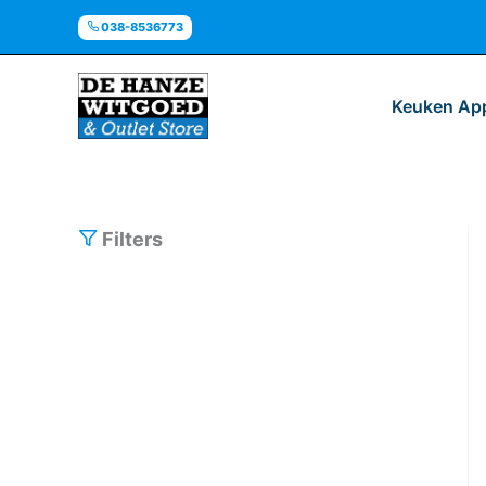
Ga
038-8536773
naar
de
inhoud
Keuken Ap
Filters