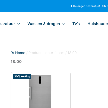
14 dagen bedenktijd
Altij
paratuur
Wassen & drogen
Tv’s
Huishoudel
Home
/ Product diepte-in-cm / 18.00
18.00
30% korting