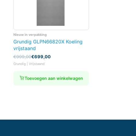
Nieuw in verpakking
Grundig GLPN66820X Koeling
vrijstaand
Oorspronkelijke
Huidige
€
999,00
€
699,00
prijs
prijs
Grundig | Vrijstaand
was:
is:
€999,00.
€699,00.
Toevoegen aan winkelwagen