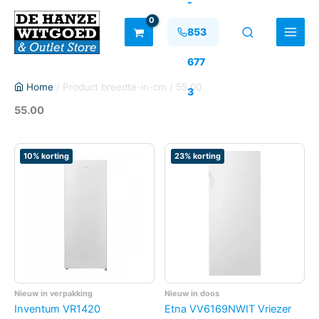
-
Ga
naar
853
de
inhoud
677
Home
/ Product breedte-in-cm / 55.00
3
55.00
10% korting
23% korting
Nieuw in verpakking
Nieuw in doos
Inventum VR1420
Etna VV6169NWIT Vriezer