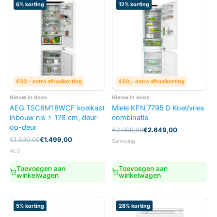
6% korting
12% korting
€50,- extra afhaalkorting
€50,- extra afhaalkorting
Nieuw in doos
Nieuw in doos
AEG TSC8M18WCF koelkast
Miele KFN 7795 D Koel/vries
inbouw nis ± 178 cm, deur-
combinatie
op-deur
Oorspronkelijke
Huidige
€
2.999,00
€
2.649,00
prijs
prijs
Oorspronkelijke
Huidige
€
1.599,00
€
1.499,00
Samsung
was:
is:
prijs
prijs
AEG
€2.999,00.
€2.649,00.
was:
is:
€1.599,00.
€1.499,00.
Toevoegen aan
Toevoegen aan
winkelwagen
winkelwagen
5% korting
28% korting