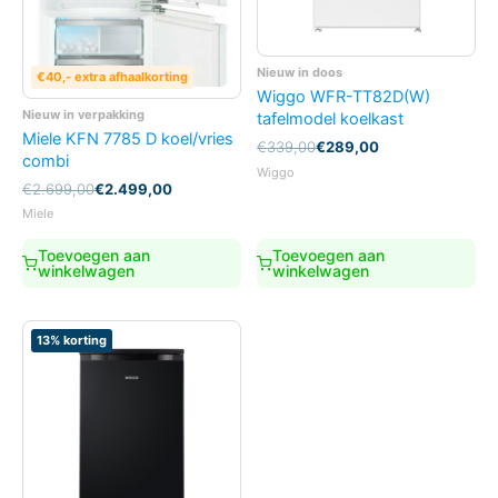
Nieuw in doos
€40,- extra afhaalkorting
Wiggo WFR-TT82D(W)
Nieuw in verpakking
tafelmodel koelkast
Miele KFN 7785 D koel/vries
Oorspronkelijke
Huidige
€
339,00
€
289,00
combi
prijs
prijs
Wiggo
was:
is:
Oorspronkelijke
Huidige
€
2.699,00
€
2.499,00
€339,00.
€289,00.
prijs
prijs
Miele
was:
is:
€2.699,00.
€2.499,00.
Toevoegen aan
Toevoegen aan
winkelwagen
winkelwagen
13% korting