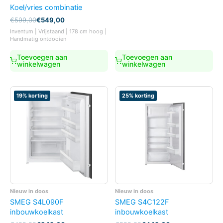
Koel/vries combinatie
Oorspronkelijke
Huidige
€
599,00
€
549,00
prijs
prijs
Inventum | Vrijstaand | 178 cm hoog |
was:
is:
Handmatig ontdooien
€599,00.
€549,00.
Toevoegen aan
Toevoegen aan
winkelwagen
winkelwagen
19% korting
25% korting
Nieuw in doos
Nieuw in doos
SMEG S4L090F
SMEG S4C122F
inbouwkoelkast
inbouwkoelkast