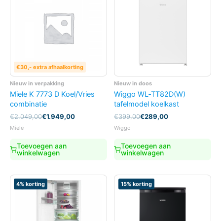
€30,- extra afhaalkorting
Nieuw in verpakking
Nieuw in doos
Miele K 7773 D Koel/Vries
Wiggo WL‑TT82D(W)
combinatie
tafelmodel koelkast
Oorspronkelijke
Huidige
Oorspronkelijke
Huidige
€
2.049,00
€
1.949,00
€
399,00
€
289,00
prijs
prijs
prijs
prijs
Miele
Wiggo
was:
is:
was:
is:
€2.049,00.
€1.949,00.
€399,00.
€289,00.
Toevoegen aan
Toevoegen aan
winkelwagen
winkelwagen
4% korting
15% korting