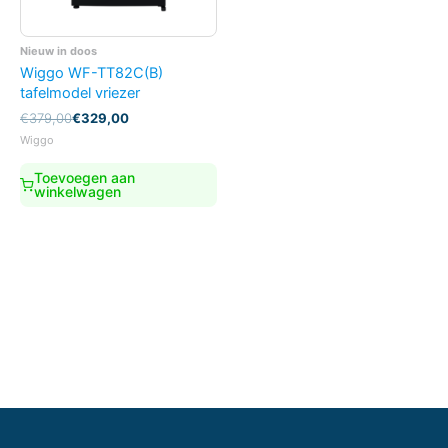
Nieuw in doos
Wiggo WF-TT82C(B)
tafelmodel vriezer
Oorspronkelijke
Huidige
€
379,00
€
329,00
prijs
prijs
Wiggo
was:
is:
€379,00.
€329,00.
Toevoegen aan
winkelwagen