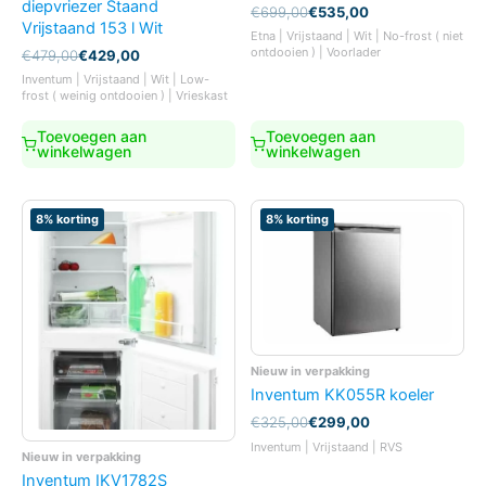
diepvriezer Staand
Oorspronkelijke
Huidige
€
699,00
€
535,00
Vrijstaand 153 l Wit
prijs
prijs
Etna | Vrijstaand | Wit | No-frost ( niet
was:
is:
ontdooien ) | Voorlader
Oorspronkelijke
Huidige
€
479,00
€
429,00
€699,00.
€535,00.
prijs
prijs
Inventum | Vrijstaand | Wit | Low-
was:
is:
frost ( weinig ontdooien ) | Vrieskast
€479,00.
€429,00.
Toevoegen aan
Toevoegen aan
winkelwagen
winkelwagen
8% korting
8% korting
Nieuw in verpakking
Inventum KK055R koeler
Oorspronkelijke
Huidige
€
325,00
€
299,00
prijs
prijs
Inventum | Vrijstaand | RVS
Nieuw in verpakking
was:
is:
€325,00.
€299,00.
Inventum IKV1782S