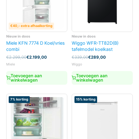
€40,- extra afhaalkorting
Nieuw in doos
Nieuw in doos
Miele KFN 7774 D Koel/vries
Wiggo WFR-TT82D(B)
combi
tafelmodel koelkast
Oorspronkelijke
Huidige
Oorspronkelijke
Huidige
€
2.299,00
€
2.199,00
€
339,00
€
289,00
prijs
prijs
prijs
prijs
Miele
Wiggo
was:
is:
was:
is:
€2.299,00.
€2.199,00.
€339,00.
€289,00.
Toevoegen aan
Toevoegen aan
winkelwagen
winkelwagen
7% korting
15% korting