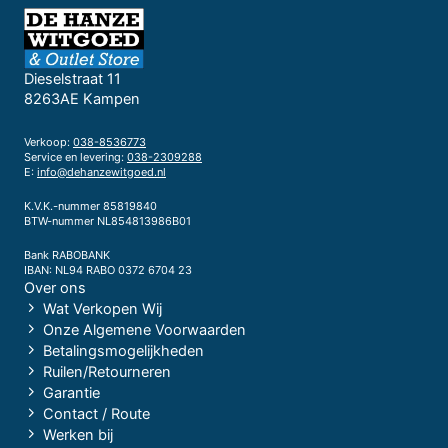
Dieselstraat 11
8263AE Kampen
Verkoop:
038-8536773
Service en levering:
038-2309288
E:
info@dehanzewitgoed.nl
K.V.K.-nummer 85819840
BTW-nummer NL854813986B01
Bank RABOBANK
IBAN: NL94 RABO 0372 6704 23
Over ons
Wat Verkopen Wij
Onze Algemene Voorwaarden
Betalingsmogelijkheden
Ruilen/Retourneren
Garantie
Contact / Route
Werken bij