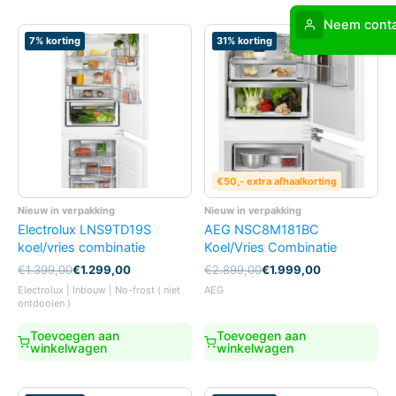
Neem conta
7% korting
31% korting
€50,- extra afhaalkorting
Nieuw in verpakking
Nieuw in verpakking
Electrolux LNS9TD19S
AEG NSC8M181BC
koel/vries combinatie
Koel/Vries Combinatie
Oorspronkelijke
Huidige
Oorspronkelijke
Huidige
€
1.399,00
€
1.299,00
€
2.899,00
€
1.999,00
prijs
prijs
prijs
prijs
Electrolux | Inbouw | No-frost ( niet
AEG
was:
is:
was:
is:
ontdooien )
€1.399,00.
€1.299,00.
€2.899,00.
€1.999,00.
Toevoegen aan
Toevoegen aan
winkelwagen
winkelwagen