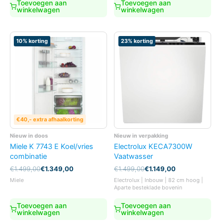
Toevoegen aan
Toevoegen aan
winkelwagen
winkelwagen
10% korting
23% korting
€40,- extra afhaalkorting
Nieuw in doos
Nieuw in verpakking
Miele K 7743 E Koel/vries
Electrolux KECA7300W
combinatie
Vaatwasser
Oorspronkelijke
Huidige
Oorspronkelijke
Huidige
€
1.499,00
€
1.349,00
€
1.499,00
€
1.149,00
prijs
prijs
prijs
prijs
Miele
Electrolux | Inbouw | 82 cm hoog |
was:
is:
was:
is:
Aparte besteklade bovenin
€1.499,00.
€1.349,00.
€1.499,00.
€1.149,00.
Toevoegen aan
Toevoegen aan
winkelwagen
winkelwagen