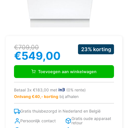
Oorspronkelijke
Huidige
€
709,00
23% korting
prijs
prijs
€
549,00
was:
is:
€709,00.
€549,00.
BOSCH
VAATWASSER
Toevoegen aan winkelwagen
SMV4HVX03E
aantal
Betaal 3x €183,00 met
(0% rente)
Ontvang €40,- korting
bij afhalen
Gratis thuisbezorgd in Nederland en België
Gratis oude apparaat
Persoonlijk contact
retour