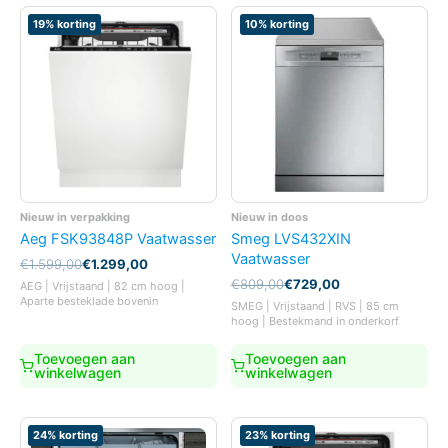
19% korting
10% korting
Nieuw in verpakking
Nieuw in doos
Aeg FSK93848P Vaatwasser
Smeg LVS432XIN
Vaatwasser
Oorspronkelijke
Huidige
€
1.599,00
€
1.299,00
prijs
prijs
Oorspronkelijke
Huidige
€
809,00
€
729,00
AEG | Vrijstaand | 82 cm hoog |
was:
is:
prijs
prijs
Aparte besteklade bovenin
SMEG | Vrijstaand | RVS | 85 cm
€1.599,00.
€1.299,00.
was:
is:
hoog | Bestekmand in onderkorf
€809,00.
€729,00.
Toevoegen aan
Toevoegen aan
winkelwagen
winkelwagen
24% korting
23% korting