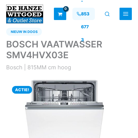
-
Ga
naar
853
de
inhoud
677
NIEUW IN DOOS
3
BOSCH VAATWASSER
SMV4HVX03E
Bosch | 815MM cm hoog
ACTIE!