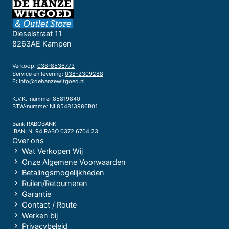
Dieselstraat 11
8263AE Kampen
Verkoop:
038-8536773
Service en levering:
038-2309288
E:
info@dehanzewitgoed.nl
K.V.K.-nummer 85819840
BTW-nummer NL854813986B01
Bank RABOBANK
IBAN: NL94 RABO 0372 6704 23
Over ons
Wat Verkopen Wij
Onze Algemene Voorwaarden
Betalingsmogelijkheden
Ruilen/Retourneren
Garantie
Contact / Route
Werken bij
Privacybeleid