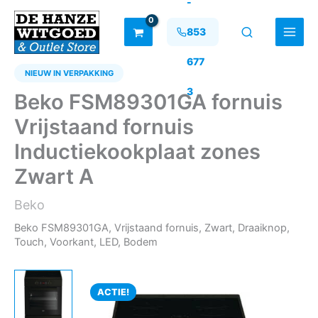
-
Ga
naar
853
de
inhoud
677
NIEUW IN VERPAKKING
3
Beko FSM89301GA fornuis
Vrijstaand fornuis
Inductiekookplaat zones
Zwart A
Beko
Beko FSM89301GA, Vrijstaand fornuis, Zwart, Draaiknop,
Touch, Voorkant, LED, Bodem
ACTIE!