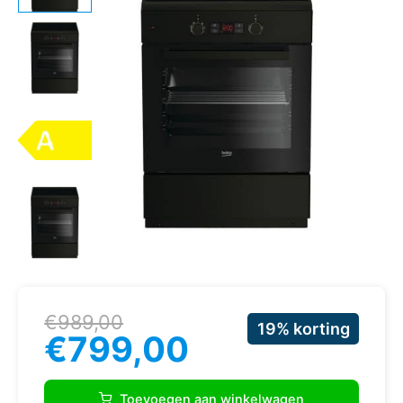
Oorspronkelijke
Huidige
€
989,00
19% korting
prijs
prijs
€
799,00
was:
is:
€989,00.
€799,00.
Beko
FSM89301GA
Toevoegen aan winkelwagen