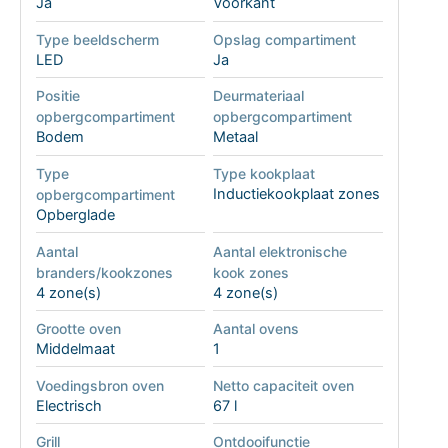
Ja
Voorkant
Type beeldscherm
Opslag compartiment
LED
Ja
Positie
Deurmateriaal
opbergcompartiment
opbergcompartiment
Bodem
Metaal
Type
Type kookplaat
Inductiekookplaat zones
opbergcompartiment
Opberglade
Aantal
Aantal elektronische
branders/kookzones
kook zones
4 zone(s)
4 zone(s)
Grootte oven
Aantal ovens
Middelmaat
1
Voedingsbron oven
Netto capaciteit oven
Electrisch
67 l
Grill
Ontdooifunctie