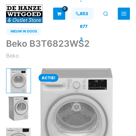
-
Ga
naar
853
de
inhoud
677
NIEUW IN DOOS
3
Beko B3T6823WS2
Beko
ACTIE!