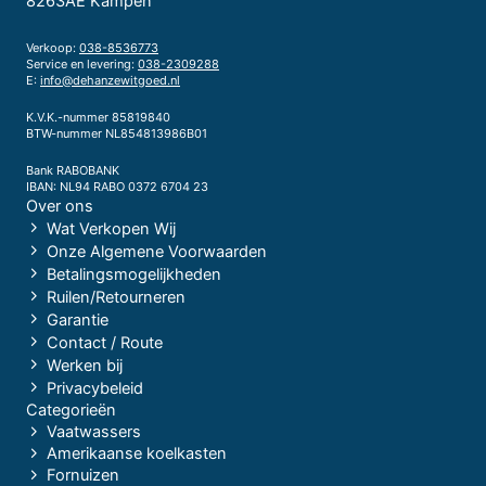
8263AE Kampen
Verkoop:
038-8536773
Service en levering:
038-2309288
E:
info@dehanzewitgoed.nl
K.V.K.-nummer 85819840
BTW-nummer NL854813986B01
Bank RABOBANK
IBAN: NL94 RABO 0372 6704 23
Over ons
Wat Verkopen Wij
Onze Algemene Voorwaarden
Betalingsmogelijkheden
Ruilen/Retourneren
Garantie
Contact / Route
Werken bij
Privacybeleid
Categorieën
Vaatwassers
Amerikaanse koelkasten
Fornuizen