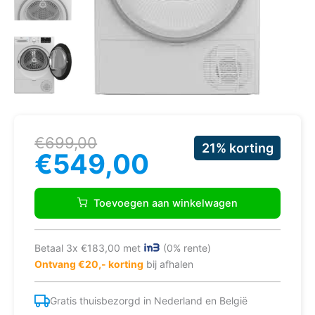
Oorspronkelijke
Huidige
€
699,00
21% korting
prijs
prijs
€
549,00
was:
is:
€699,00.
€549,00.
Beko
B3T6823WS2
Toevoegen aan winkelwagen
aantal
Betaal 3x €183,00 met
(0% rente)
Ontvang €20,- korting
bij afhalen
Gratis thuisbezorgd in Nederland en België