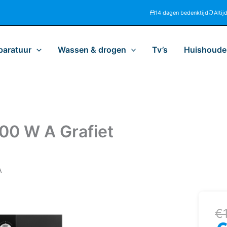
14 dagen bedenktijd
Altij
paratuur
Wassen & drogen
Tv’s
Huishoudel
0 W A Grafiet
A
Oo
H
€
pr
pr