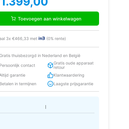
€
1.399,00
as:
:
AG
1.499,00.
1.399,00.
6692D
Toevoegen aan winkelwagen
n
00
aal 3x €466,33 met
(0% rente)
fiet
tal
Gratis thuisbezorgd in Nederland en België
Gratis oude apparaat
Persoonlijk contact
retour
Altijd garantie
Klantwaardering
Betalen in termijnen
Laagste prijsgarantie