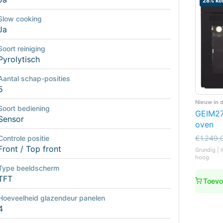
28% kor
Slow cooking
Ja
Soort reiniging
Pyrolytisch
Aantal schap-posities
5
Nieuw in 
Soort bediening
GEIM27
Sensor
oven
Oorspro
Huidige
€
1.249,
Controle positie
prijs
prijs
Front / Top front
Grundig | 
was:
is:
hoog
€1.249,
€899,0
Type beeldscherm
TFT
Toevo
Hoeveelheid glazendeur panelen
4