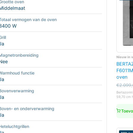
Grootte oven
Middelmaat
Totaal vermogen van de oven
3400 W
Grill
Ja
Magnetronbereiding
Nieuw in 
Nee
BERTA
F6011
Warmhoud functie
oven
Ja
Oorspro
Huidige
€
2.099
prijs
prijs
Bovenverwarming
Bertazonni 
was:
is:
Ja
59,70 cm 
€2.099,
€1.980,
Boven- en onderverwarming
Toevo
Ja
Heteluchtgrillen
Ja