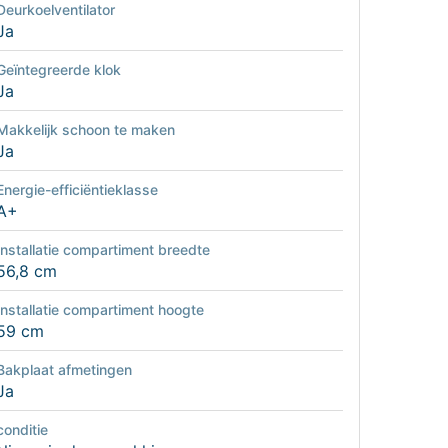
Deurkoelventilator
Ja
Geïntegreerde klok
Ja
Makkelijk schoon te maken
Ja
Energie-efficiëntieklasse
A+
Installatie compartiment breedte
56,8 cm
Installatie compartiment hoogte
59 cm
Bakplaat afmetingen
Ja
conditie