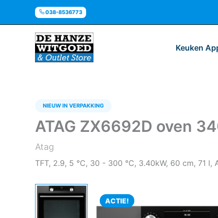
Ga
038-8536773
naar
de
inhoud
Keuken Ap
NIEUW IN VERPAKKING
ATAG ZX6692D oven 340
Atag
TFT, 2.9, 5 °C, 30 - 300 °C, 3.40kW, 60 cm, 71 l, 
ACTIE!