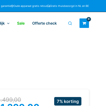
d garantie
Oude apparaat gratis retour
Gratis thuisbezorgd in NL en BE
ijk
Sale
Offerte check
rspronkelijke
uidige
1.499,00
7% korting
ijs
ijs