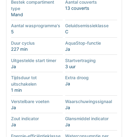
Bestek compartiment
Aantal couverts
13 couverts
type
Mand
Aantal wasprogramma's
Geluidsemissieklasse
5
C
Duur cyclus
AquaStop-functie
227 min
Ja
Uitgestelde start timer
Startvertraging
Ja
3 uur
Tijdsduur tot
Extra droog
Ja
uitschakelen
1 min
Verstelbare voeten
Waarschuwingssignaal
Ja
Ja
Zout indicator
Glansmiddel indicator
Ja
Ja
Energie-efficiëntieklasse
Waterconsumptie per