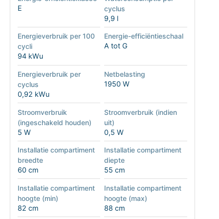
E
cyclus
9,9 l
Energieverbruik per 100
Energie-efficiëntieschaal
A tot G
cycli
94 kWu
Energieverbruik per
Netbelasting
1950 W
cyclus
0,92 kWu
Stroomverbruik
Stroomverbruik (indien
(ingeschakeld houden)
uit)
5 W
0,5 W
Installatie compartiment
Installatie compartiment
breedte
diepte
60 cm
55 cm
Installatie compartiment
Installatie compartiment
hoogte (min)
hoogte (max)
82 cm
88 cm