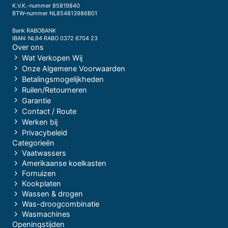
K.V.K.-nummer 85819840
BTW-nummer NL854813986B01
Bank RABOBANK
IBAN: NL94 RABO 0372 6704 23
Over ons
Wat Verkopen Wij
Onze Algemene Voorwaarden
Betalingsmogelijkheden
Ruilen/Retourneren
Garantie
Contact / Route
Werken bij
Privacybeleid
Categorieën
Vaatwassers
Amerikaanse koelkasten
Fornuizen
Kookplaten
Wassen & drogen
Was-droogcombinatie
Wasmachines
Openingstijden