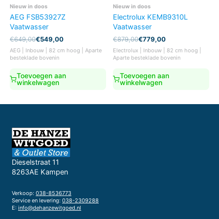
Nieuw in doos
Nieuw in doos
AEG FSB53927Z
Electrolux KEMB9310L
Vaatwasser
Vaatwasser
Oorspronkelijke
Huidige
Oorspronkelijke
Huidige
€
649,00
€
549,00
€
879,00
€
779,00
prijs
prijs
prijs
prijs
AEG | Inbouw | 82 cm hoog | Aparte
Electrolux | Inbouw | 82 cm hoog |
was:
is:
was:
is:
besteklade bovenin
Aparte besteklade bovenin
€649,00.
€549,00.
€879,00.
€779,00.
Toevoegen aan
Toevoegen aan
winkelwagen
winkelwagen
Dieselstraat 11
8263AE Kampen
Verkoop:
038-8536773
Service en levering:
038-2309288
E:
info@dehanzewitgoed.nl