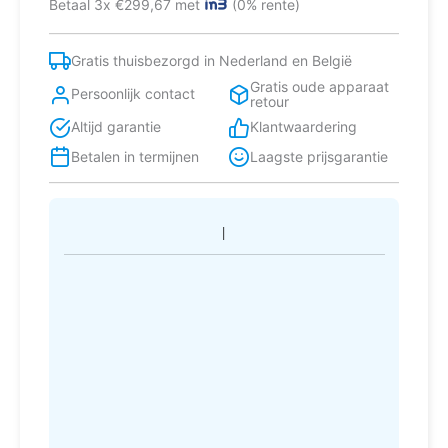
Betaal 3x €299,67 met
(0% rente)
13
couverts
E
Gratis thuisbezorgd in Nederland en België
aantal
Gratis oude apparaat
Persoonlijk contact
retour
Altijd garantie
Klantwaardering
Betalen in termijnen
Laagste prijsgarantie