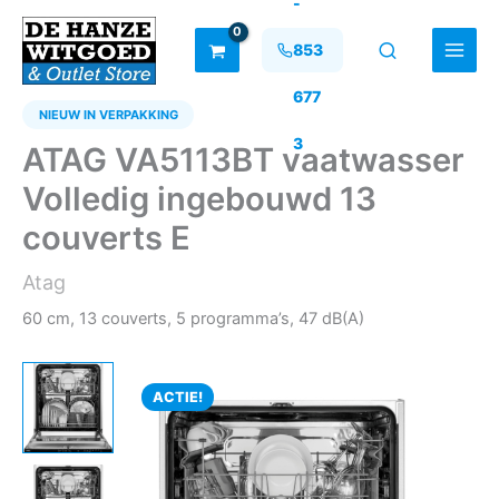
-
Ga
naar
853
de
inhoud
677
NIEUW IN VERPAKKING
3
ATAG VA5113BT vaatwasser
Volledig ingebouwd 13
couverts E
Atag
60 cm, 13 couverts, 5 programma’s, 47 dB(A)
ACTIE!