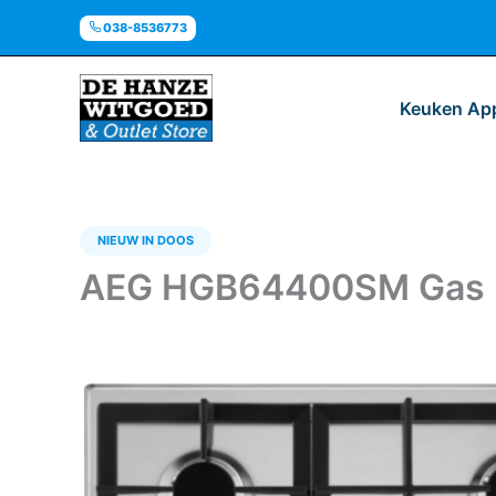
Ga
038-8536773
naar
de
inhoud
Keuken Ap
NIEUW IN DOOS
AEG HGB64400SM Gas 