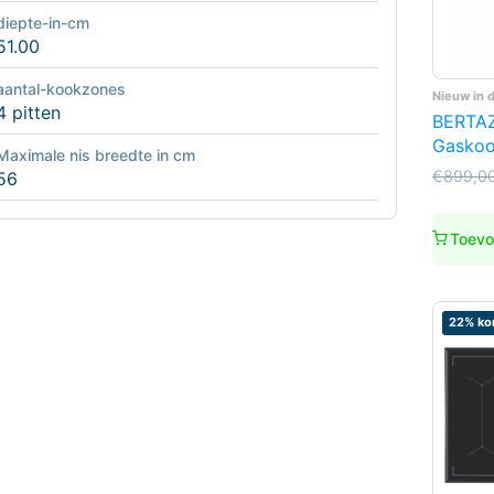
diepte-in-cm
51.00
aantal-kookzones
Nieuw in 
4 pitten
BERTA
Gaskoo
Maximale nis breedte in cm
Oorspro
Huidige
€
899,0
56
prijs
prijs
was:
is:
€899,0
€749,0
Toevo
22% kor