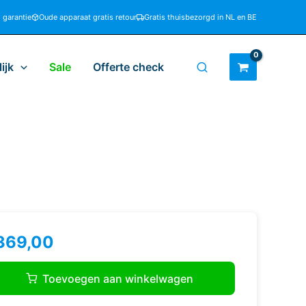
d garantie
Oude apparaat gratis retour
Gratis thuisbezorgd in NL en BE
ijk
Sale
Offerte check
369,00
G
B64400SM
Toevoegen aan winkelwagen
s
kplaat