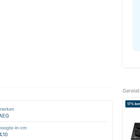
Gerela
17% kor
merken
AEG
hoogte-in-cm
4.10