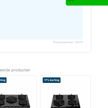
Productnummer: 135171
teerde producten
ting
17% korting