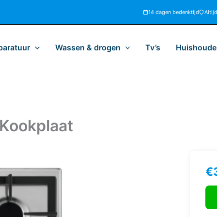
14 dagen bedenktijd
Altij
paratuur
Wassen & drogen
Tv’s
Huishoudel
Kookplaat
€
AE
HG
Ga
Koo