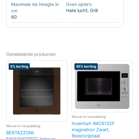
Maximale nis Hoogte in
Oven optie's
Hete lucht
,
Grill
cm
60
Gerelateerde producten
5% korting
45% korting
Nieuw in verpakking
Inventum IMC6132F
Nieuw in verpakking
magnetron Zwart,
BERTAZZONI
Roestvrijstaal