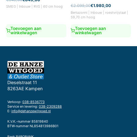
prijs
prijs
Oorspronkelijke
Huidige
€
2.099,00
€
1.980,00
SMEG | Inbouw | RVS | 60 cm hoog
was:
is:
prijs
prijs
Bertazonni | Inbouw | roestvrijstaal |
€949,00.
€849,00.
was:
is:
59,70 cm hoog
€2.099,00.
€1.980,00.
Toevoegen aan
Toevoegen aan
winkelwagen
winkelwagen
Dieselstraat 11
8263AE Kampen
Verkoop:
038-8536773
Service en levering:
038-2309288
E:
info@dehanzewitgoed.nl
K.V.K.-nummer 85819840
BTW-nummer NL854813986B01
Bank RABOBANK