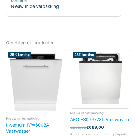
conditie
Nieuw in de verpakking
Gerelateerde producten
25% korting
23% korting
Nieuw in verpakking
Nieuw in verpakking
AEG FSK73778P Vaatwasser
Inventum IVW6008A
Oorspronkelijke
Huidige
€
899,00
€
689,00
Vaatwasser
prijs
prijs
AEG | Inbouw | 82 cm hoog | Aparte