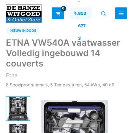
-
Ga
naar
853
de
inhoud
677
NIEUW IN DOOS
3
ETNA VW540A vaatwasser
Volledig ingebouwd 14
couverts
Etna
8 Spoelprogramma's, 5 Temperaturen, 54 kWh, 40 dB