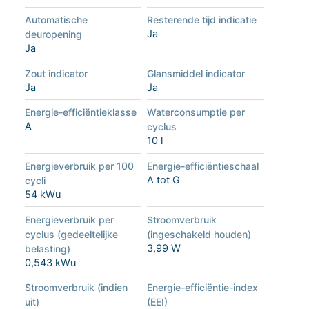
Automatische
Resterende tijd indicatie
Ja
deuropening
Ja
Zout indicator
Glansmiddel indicator
Ja
Ja
Energie-efficiëntieklasse
Waterconsumptie per
A
cyclus
10 l
Energieverbruik per 100
Energie-efficiëntieschaal
A tot G
cycli
54 kWu
Energieverbruik per
Stroomverbruik
cyclus (gedeeltelijke
(ingeschakeld houden)
3,99 W
belasting)
0,543 kWu
Stroomverbruik (indien
Energie-efficiëntie-index
uit)
(EEI)