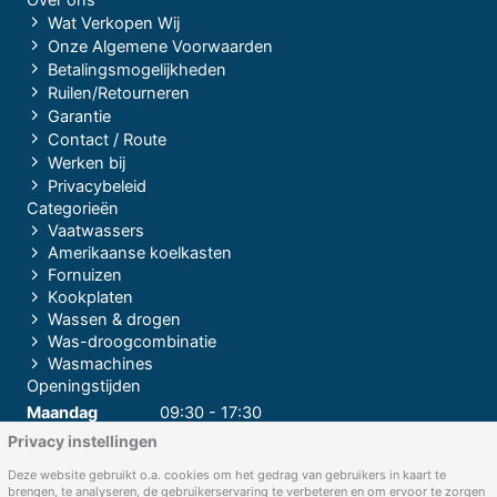
Over ons
Wat Verkopen Wij
Onze Algemene Voorwaarden
Betalingsmogelijkheden
Ruilen/Retourneren
Garantie
Contact / Route
Werken bij
Privacybeleid
Categorieën
Vaatwassers
Amerikaanse koelkasten
Fornuizen
Kookplaten
Wassen & drogen
Was-droogcombinatie
Wasmachines
Openingstijden
Maandag
09:30 - 17:30
Privacy instellingen
Dinsdag
09:30 - 17:30
Woensdag
09:30 - 17:30
Deze website gebruikt o.a. cookies om het gedrag van gebruikers in kaart te
brengen, te analyseren, de gebruikerservaring te verbeteren en om ervoor te zorgen