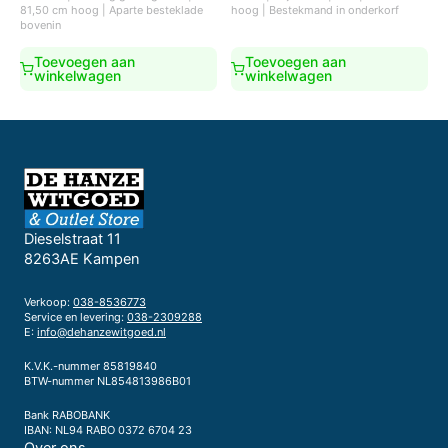
was:
is:
was:
is:
81,50 cm hoog | Aparte besteklade
hoog | Bestekmand in onderkorf
€699,00.
€529,00.
€809,00.
€729,00.
bovenin
Toevoegen aan
Toevoegen aan
winkelwagen
winkelwagen
Dieselstraat 11
8263AE Kampen
Verkoop:
038-8536773
Service en levering:
038-2309288
E:
info@dehanzewitgoed.nl
K.V.K.-nummer 85819840
BTW-nummer NL854813986B01
Bank RABOBANK
IBAN: NL94 RABO 0372 6704 23