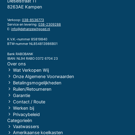
Dieselstraat 11
8263AE Kampen
Verkoop:
038-8536773
Service en levering:
038-2309288
E:
info@dehanzewitgoed.nl
K.V.K.-nummer 85819840
BTW-nummer NL854813986B01
Bank RABOBANK
IBAN: NL94 RABO 0372 6704 23
Over ons
Wat Verkopen Wij
Onze Algemene Voorwaarden
Betalingsmogelijkheden
Ruilen/Retourneren
Garantie
Contact / Route
Werken bij
Privacybeleid
Categorieën
Vaatwassers
Amerikaanse koelkasten