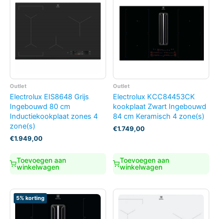
Outlet
Outlet
Electrolux EIS8648 Grijs
Electrolux KCC84453CK
Ingebouwd 80 cm
kookplaat Zwart Ingebouwd
Inductiekookplaat zones 4
84 cm Keramisch 4 zone(s)
zone(s)
€
1.749,00
€
1.949,00
Toevoegen aan
Toevoegen aan
winkelwagen
winkelwagen
5% korting