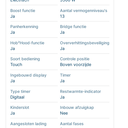
Electrisch
5500 W
Boost functie
Aantal vermogenniveau's
Ja
13
Panherkenning
Bridge functie
Ja
Ja
Hob²Hood-functie
Oververhittingsbeveiliging
Ja
Ja
Soort bediening
Controle positie
Touch
Boven voorzijde
Ingebouwd display
Timer
Ja
Ja
Type timer
Restwarmte-indicator
Digitaal
Ja
Kinderslot
Inbouw afzuigkap
Ja
Nee
Aangesloten lading
Aantal fases