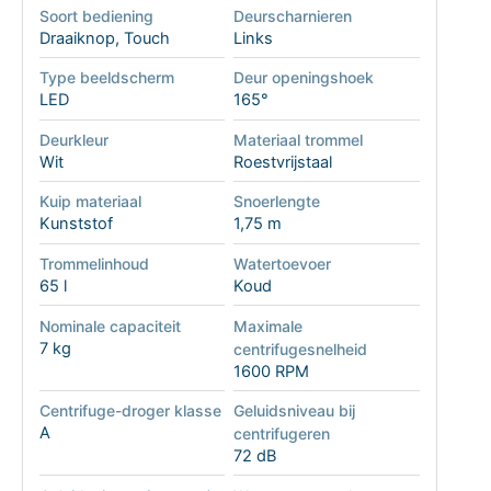
Soort bediening
Deurscharnieren
Draaiknop, Touch
Links
Type beeldscherm
Deur openingshoek
LED
165°
Deurkleur
Materiaal trommel
Wit
Roestvrijstaal
Kuip materiaal
Snoerlengte
Kunststof
1,75 m
Trommelinhoud
Watertoevoer
65 l
Koud
Nominale capaciteit
Maximale
7 kg
centrifugesnelheid
1600 RPM
Centrifuge-droger klasse
Geluidsniveau bij
A
centrifugeren
72 dB