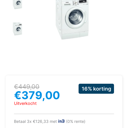
Oorspronkelijke
Huidige
€
449,00
16% korting
prijs
prijs
€
379,00
was:
is:
€449,00.
€379,00.
Uitverkocht
Betaal 3x €126,33 met
(0% rente)