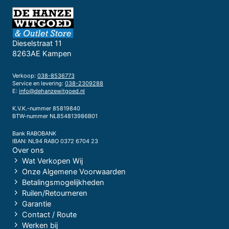
Dieselstraat 11
8263AE Kampen
Verkoop:
038-8536773
Service en levering:
038-2309288
E:
info@dehanzewitgoed.nl
K.V.K.-nummer 85819840
BTW-nummer NL854813986B01
Bank RABOBANK
IBAN: NL94 RABO 0372 6704 23
Over ons
Wat Verkopen Wij
Onze Algemene Voorwaarden
Betalingsmogelijkheden
Ruilen/Retourneren
Garantie
Contact / Route
Werken bij