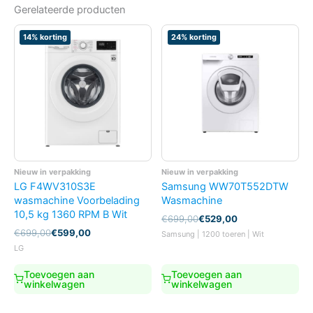
Gerelateerde producten
14% korting
24% korting
Nieuw in verpakking
Nieuw in verpakking
LG F4WV310S3E
Samsung WW70T552DTW
wasmachine Voorbelading
Wasmachine
10,5 kg 1360 RPM B Wit
Oorspronkelijke
Huidige
€
699,00
€
529,00
prijs
prijs
Oorspronkelijke
Huidige
€
699,00
€
599,00
Samsung | 1200 toeren | Wit
was:
is:
prijs
prijs
LG
€699,00.
€529,00.
was:
is:
€699,00.
€599,00.
Toevoegen aan
Toevoegen aan
winkelwagen
winkelwagen