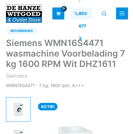
-
Ga
naar
853
de
inhoud
677
REFURBISHED
3
Siemens WMN16S4471
wasmachine Voorbelading 7
kg 1600 RPM Wit DHZ1611
Siemens
WMN16S4471 - 7 kg, 1600 rpm, A+++
ACTIE!