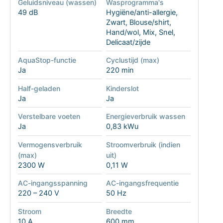
Geluidsniveau (wassen)
Wasprogramma's
49 dB
Hygiëne/anti-allergie,
Zwart, Blouse/shirt,
Hand/wol, Mix, Snel,
Delicaat/zijde
AquaStop-functie
Cyclustijd (max)
Ja
220 min
Half-geladen
Kinderslot
Ja
Ja
Verstelbare voeten
Energieverbruik wassen
Ja
0,83 kWu
Vermogensverbruik
Stroomverbruik (indien
(max)
uit)
2300 W
0,11 W
AC-ingangsspanning
AC-ingangsfrequentie
220 – 240 V
50 Hz
Stroom
Breedte
10 A
600 mm