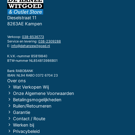
Dieselstraat 11
8263AE Kampen
Verkoop:
038-8536773
Service en levering:
038-2309288
E:
info@dehanzewitgoed.nl
K.V.K.-nummer 85819840
BTW-nummer NL854813986B01
Bank RABOBANK
IBAN: NL94 RABO 0372 6704 23
Over ons
Wat Verkopen Wij
Onze Algemene Voorwaarden
Betalingsmogelijkheden
Ruilen/Retourneren
Garantie
Contact / Route
Werken bij
Privacybeleid