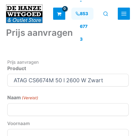
-
Ga
naar
853
de
inhoud
677
Prijs aanvragen
3
Prijs aanvragen
Product
Naam
(Vereist)
Voornaam